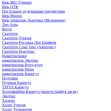
Бязь I&U Гонконг
Бязь ОТК
Постельное отдельными предметами
Бязь Монро
Бязь трикотаж Экзотика (Мельников)
Лен Атра
Веста
Скатерти
Скатерти Турция
Скатерти Рогожка Лен Ерофеев
Скатерти Спар Текс (Авертекс)
Скатерти Нордтекс
Наматрасники
наматрасник Экотекс
наматрасник Купу-купу
наматрасник Ника
наматрасник Каригуз
Подушки
Пуховая Каригуз
TINTA Каригуз
Холлофайбер Каригуз (шерсть бамбук шелк)
Экотекс
Халаты
Халат Турция
Халат Туркмения