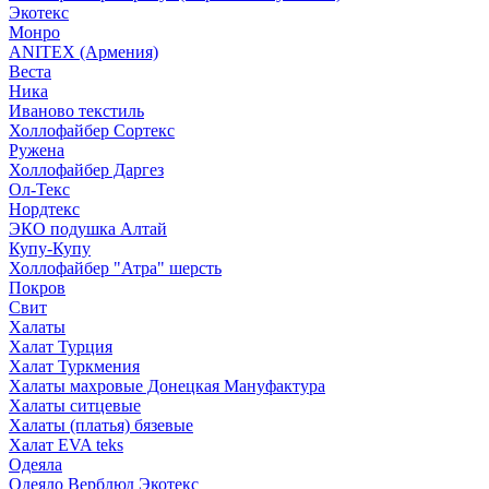
Экотекс
Монро
ANITEX (Армения)
Веста
Ника
Иваново текстиль
Холлофайбер Сортекс
Ружена
Холлофайбер Даргез
Ол-Текс
Нордтекс
ЭКО подушка Алтай
Купу-Купу
Холлофайбер "Атра" шерсть
Покров
Свит
Халаты
Халат Турция
Халат Туркмения
Халаты махровые Донецкая Мануфактура
Халаты ситцевые
Халаты (платья) бязевые
Халат EVA teks
Одеяла
Одеяло Верблюд Экотекс