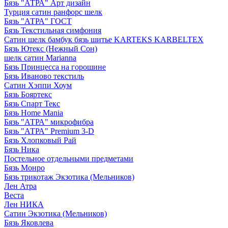
Бязь "АТРА" Арт дизайн
Турция сатин ранфорс шелк
Бязь "АТРА" ГОСТ
Бязь Текстильная симфония
Сатин шелк бамбук бязь шитье KARTEKS KARBELTEX
Бязь Ютекс (Нежный Сон)
шелк сатин Marianna
Бязь Принцесса на горошине
Бязь Иваново текстиль
Сатин Хэппи Хоум
Бязь Бояртекс
Бязь Спарт Текс
Бязь Home Mania
Бязь "АТРА" микрофибра
Бязь "АТРА" Premium 3-D
Бязь Хлопковый Рай
Бязь Ника
Постельное отдельными предметами
Бязь Монро
Бязь трикотаж Экзотика (Мельников)
Лен Атра
Веста
Лен НИКА
Сатин Экзотика (Мельников)
Бязь Яковлева