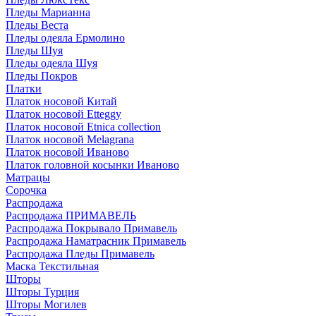
Пледы Марианна
Пледы Веста
Пледы одеяла Ермолино
Пледы Шуя
Пледы одеяла Шуя
Пледы Покров
Платки
Платок носовой Китай
Платок носовой Etteggy
Платок носовой Etnica collection
Платок носовой Melagrana
Платок носовой Иваново
Платок головной косынки Иваново
Матрацы
Сорочка
Распродажа
Распродажа ПРИМАВЕЛЬ
Распродажа Покрывало Примавель
Распродажа Наматрасник Примавель
Распродажа Пледы Примавель
Маска Текстильная
Шторы
Шторы Турция
Шторы Могилев