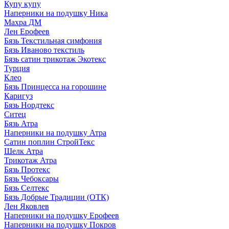
Купу купу
Наперники на подушку Ника
Махра ДМ
Лен Ерофеев
Бязь Текстильная симфония
Бязь Иваново текстиль
Бязь сатин трикотаж Экотекс
Турция
Клео
Бязь Принцесса на горошине
Каригуз
Бязь Нордтекс
Ситец
Бязь Атра
Наперники на подушку Атра
Сатин поплин СтройТекс
Шелк Атра
Трикотаж Атра
Бязь Протекс
Бязь Чебоксары
Бязь Селтекс
Бязь Добрые Традиции (ОТК)
Лен Яковлев
Наперники на подушку Ерофеев
Наперники на подушку Покров