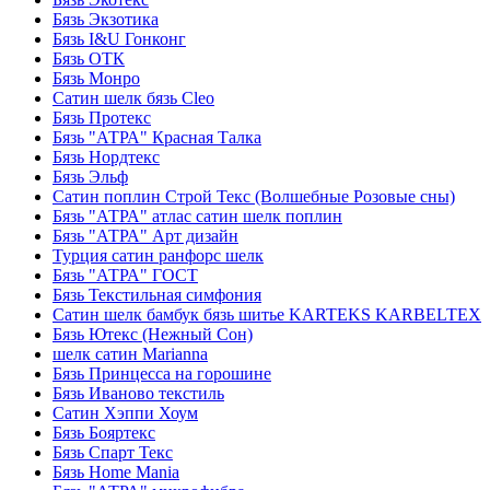
Бязь Экзотика
Бязь I&U Гонконг
Бязь ОТК
Бязь Монро
Сатин шелк бязь Cleo
Бязь Протекс
Бязь "АТРА" Красная Талка
Бязь Нордтекс
Бязь Эльф
Сатин поплин Строй Текс (Волшебные Розовые сны)
Бязь "АТРА" атлас сатин шелк поплин
Бязь "АТРА" Арт дизайн
Турция сатин ранфорс шелк
Бязь "АТРА" ГОСТ
Бязь Текстильная симфония
Сатин шелк бамбук бязь шитье KARTEKS KARBELTEX
Бязь Ютекс (Нежный Сон)
шелк сатин Marianna
Бязь Принцесса на горошине
Бязь Иваново текстиль
Сатин Хэппи Хоум
Бязь Бояртекс
Бязь Спарт Текс
Бязь Home Mania