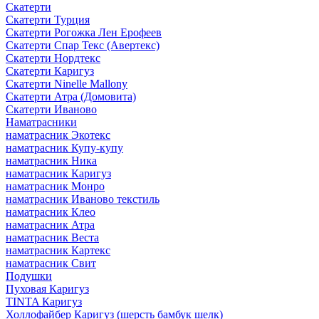
Скатерти
Скатерти Турция
Скатерти Рогожка Лен Ерофеев
Скатерти Спар Текс (Авертекс)
Скатерти Нордтекс
Скатерти Каригуз
Скатерти Ninelle Mallony
Скатерти Атра (Домовита)
Скатерти Иваново
Наматрасники
наматрасник Экотекс
наматрасник Купу-купу
наматрасник Ника
наматрасник Каригуз
наматрасник Монро
наматрасник Иваново текстиль
наматрасник Клео
наматрасник Атра
наматрасник Веста
наматрасник Картекс
наматрасник Свит
Подушки
Пуховая Каригуз
TINTA Каригуз
Холлофайбер Каригуз (шерсть бамбук шелк)