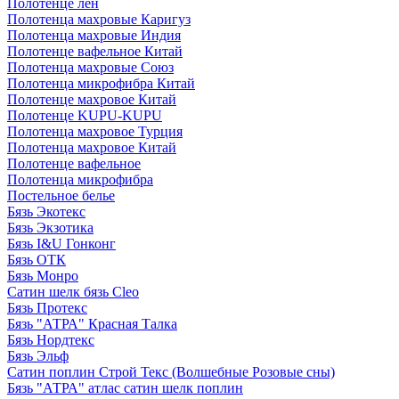
Полотенце лен
Полотенца махровые Каригуз
Полотенца махровые Индия
Полотенце вафельное Китай
Полотенца махровые Союз
Полотенца микрофибра Китай
Полотенце махровое Китай
Полотенце KUPU-KUPU
Полотенца махровое Турция
Полотенца махровое Китай
Полотенце вафельное
Полотенца микрофибра
Постельное белье
Бязь Экотекс
Бязь Экзотика
Бязь I&U Гонконг
Бязь ОТК
Бязь Монро
Сатин шелк бязь Cleo
Бязь Протекс
Бязь "АТРА" Красная Талка
Бязь Нордтекс
Бязь Эльф
Сатин поплин Строй Текс (Волшебные Розовые сны)
Бязь "АТРА" атлас сатин шелк поплин