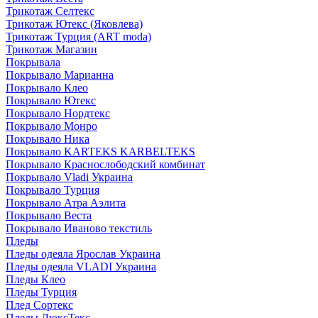
Трикотаж Селтекс
Трикотаж Ютекс (Яковлева)
Трикотаж Турция (ART moda)
Трикотаж Магазин
Покрывала
Покрывало Марианна
Покрывало Клео
Покрывало Ютекс
Покрывало Нордтекс
Покрывало Монро
Покрывало Ника
Покрывало KARTEKS KARBELTEKS
Покрывало Краснослободский комбинат
Покрывало Vladi Украина
Покрывало Турция
Покрывало Атра Аэлита
Покрывало Веста
Покрывало Иваново текстиль
Пледы
Пледы одеяла Ярослав Украина
Пледы одеяла VLADI Украина
Пледы Клео
Пледы Турция
Плед Сортекс
Пледы ЛюксТекс