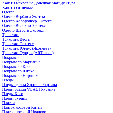
Халаты махровые Донецкая Мануфактура
Халаты ситцевые
Одеяла
Одеяло Верблюд Экотекс
Одеяло Холофайбер Экотекс
Одеяло Волокно Экотекс
Одеяло Шерсть Экотекс
Трикотаж
Трикотаж Веста
Трикотаж Селтекс
Трикотаж Ютекс (Яковлева)
Трикотаж Турция (ART moda)
Покрывала
Покрывало Марианна
Покрывало Клео
Покрывало Ютекс
Покрывало Нордтекс
Пледы
Пледы одеяла Ярослав Украина
Пледы одеяла VLADI Украина
Пледы Клео
Пледы Турция
Платки
Платок носовой Китай
Платок носовой Иваново