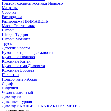
Платок головной косынки Иваново
Матрацы
Сорочка
Распродажа
Распродажа ПРИМАВЕЛЬ
Маска Текстильная
Шторы
Шторы Турция
Шторы Могилев
Трусы
Детский наборы
Кухонные принанадлежности
Кухонные Иваново
Кухонные Китай
Кухонные имп Домовита
Кухонные Ерофеев
Палантин
Подарочные наборы
Сарафан
Сидушки
Чехол гладильный
Дивандеки
Дивандек Турция
Дивандек KARBELTEKS KARTEKS METEKS
Дополнительно