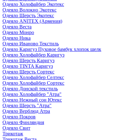
Одеяло Холофайбер Экотекс
Одеяло Волокно Экотекс
Одеяло Шерсть Экотекс
Одеяло ANITEX (Армения)
Одеяло Веста
Одеяло Монро
Одеяло Ника
Одеяло Иваново Текстиль
Одеяло Каригуз Пуховое бамбук хлопок шелк
Одеяло Холофайбер Каригуз
Одеяло Шерсть Каригуз
Одеяло TINTA Каригуз
Одеяло Шерсть Сортекс
Одеяло Холофайбер Селтекс
Одеяло Холофайбер Сортекс
Одеяло Донской текстиль
Одеяло Холофайбер "Атра"
Одеяло Нежный сон Ютекс
Одеяло Шерсть "Атра"
Одеяло Верблюд Атра
Одеяло Покров
Одеяло Финляндия
Одеяло Свит
Трикотаж
Трикотаж Веста