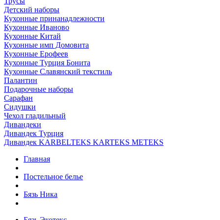
Трусы
Детский наборы
Кухонные принанадлежности
Кухонные Иваново
Кухонные Китай
Кухонные имп Домовита
Кухонные Ерофеев
Кухонные Турция Бонита
Кухонные Славянский текстиль
Палантин
Подарочные наборы
Сарафан
Сидушки
Чехол гладильный
Дивандеки
Дивандек Турция
Дивандек KARBELTEKS KARTEKS METEKS
Главная
Постельное белье
Бязь Ника
Бязь Экотекс