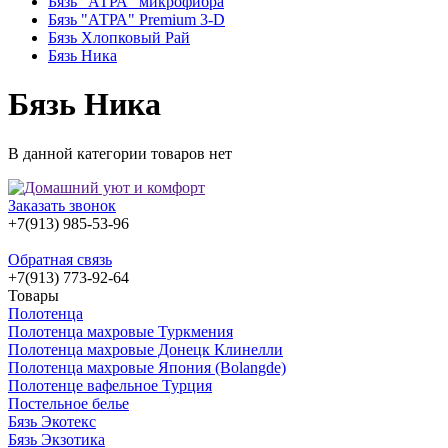
Бязь "АТРА" микрофибра
Бязь "АТРА" Premium 3-D
Бязь Хлопковый Рай
Бязь Ника
Бязь Ника
В данной категории товаров нет
Заказать звонок
+7(913) 985-53-96
Обратная связь
+7(913) 773-92-64
Товары
Полотенца
Полотенца махровые Туркмения
Полотенца махровые Донецк Клинелли
Полотенца махровые Япония (Bolangde)
Полотенце вафельное Турция
Постельное белье
Бязь Экотекс
Бязь Экзотика