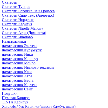
Скатерти
Скатерти Турция
Скатерти Рогожка Лен Ерофеев
Скатерти Спар Текс (Авертекс)
Скатерти Нордтекс
Скатерти Каригуз
Скатерти Ninelle Mallony
Скатерти Атра (Домовита)
Скатерти Иваново
Наматрасники
наматрасник Экотекс
наматрасник Купу-купу
наматрасник Ника
наматрасник Каригуз
наматрасник Монро
наматрасник Иваново текстиль
наматрасник Клео
наматрасник Атра
наматрасник Веста
наматрасник Картекс
наматрасник Свит
Подушки
Пуховая Каригуз
TINTA Каригуз
Холлофайбер Каригуз (шерсть бамбук шелк)