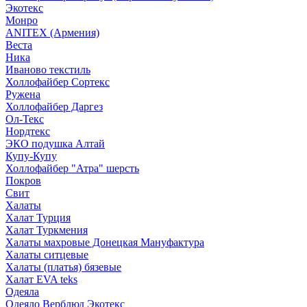
Экотекс
Монро
ANITEX (Армения)
Веста
Ника
Иваново текстиль
Холлофайбер Сортекс
Ружена
Холлофайбер Даргез
Ол-Текс
Нордтекс
ЭКО подушка Алтай
Купу-Купу
Холлофайбер "Атра" шерсть
Покров
Свит
Халаты
Халат Турция
Халат Туркмения
Халаты махровые Донецкая Мануфактура
Халаты ситцевые
Халаты (платья) бязевые
Халат EVA teks
Одеяла
Одеяло Верблюд Экотекс