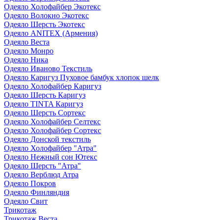
Одеяло Холофайбер Экотекс
Одеяло Волокно Экотекс
Одеяло Шерсть Экотекс
Одеяло ANITEX (Армения)
Одеяло Веста
Одеяло Монро
Одеяло Ника
Одеяло Иваново Текстиль
Одеяло Каригуз Пуховое бамбук хлопок шелк
Одеяло Холофайбер Каригуз
Одеяло Шерсть Каригуз
Одеяло TINTA Каригуз
Одеяло Шерсть Сортекс
Одеяло Холофайбер Селтекс
Одеяло Холофайбер Сортекс
Одеяло Донской текстиль
Одеяло Холофайбер "Атра"
Одеяло Нежный сон Ютекс
Одеяло Шерсть "Атра"
Одеяло Верблюд Атра
Одеяло Покров
Одеяло Финляндия
Одеяло Свит
Трикотаж
Трикотаж Веста