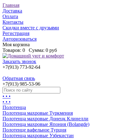
Главная
Доставка
Оплата
Контакты
Скидки вместе с друзьями
Регистрация
Авторизоваться
Моя корзина
Товаров:
0
Сумма:
0 руб
Заказать звонок
+7(913) 773-92-64
Обратная связь
+7(913) 985-53-96
• • •
• • •
Полотенца
Полотенца махровые Туркмения
Полотенца махровые Донецк Клинелли
Полотенца махровые Япония (Bolangde)
Полотенце вафельное Турция
Полотенца махровые Узбекистан