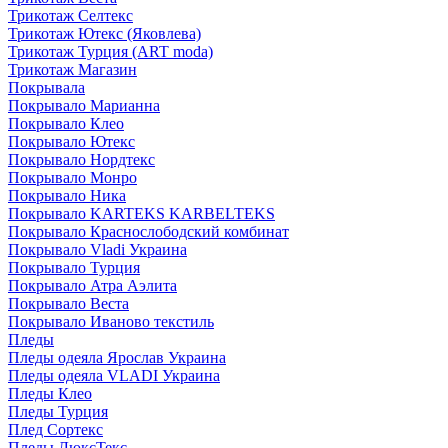
Трикотаж Селтекс
Трикотаж Ютекс (Яковлева)
Трикотаж Турция (ART moda)
Трикотаж Магазин
Покрывала
Покрывало Марианна
Покрывало Клео
Покрывало Ютекс
Покрывало Нордтекс
Покрывало Монро
Покрывало Ника
Покрывало KARTEKS KARBELTEKS
Покрывало Краснослободский комбинат
Покрывало Vladi Украина
Покрывало Турция
Покрывало Атра Аэлита
Покрывало Веста
Покрывало Иваново текстиль
Пледы
Пледы одеяла Ярослав Украина
Пледы одеяла VLADI Украина
Пледы Клео
Пледы Турция
Плед Сортекс
Пледы ЛюксТекс