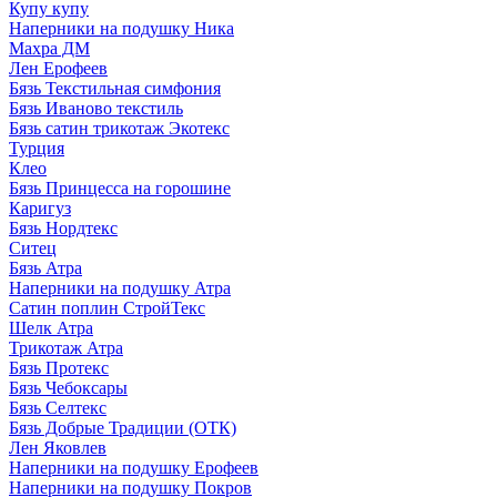
Купу купу
Наперники на подушку Ника
Махра ДМ
Лен Ерофеев
Бязь Текстильная симфония
Бязь Иваново текстиль
Бязь сатин трикотаж Экотекс
Турция
Клео
Бязь Принцесса на горошине
Каригуз
Бязь Нордтекс
Ситец
Бязь Атра
Наперники на подушку Атра
Сатин поплин СтройТекс
Шелк Атра
Трикотаж Атра
Бязь Протекс
Бязь Чебоксары
Бязь Селтекс
Бязь Добрые Традиции (ОТК)
Лен Яковлев
Наперники на подушку Ерофеев
Наперники на подушку Покров