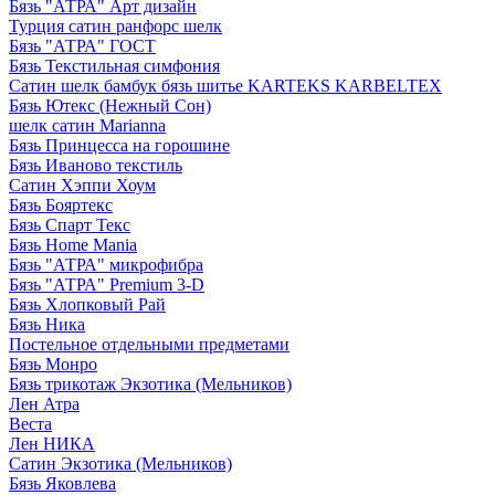
Бязь "АТРА" Арт дизайн
Турция сатин ранфорс шелк
Бязь "АТРА" ГОСТ
Бязь Текстильная симфония
Сатин шелк бамбук бязь шитье KARTEKS KARBELTEX
Бязь Ютекс (Нежный Сон)
шелк сатин Marianna
Бязь Принцесса на горошине
Бязь Иваново текстиль
Сатин Хэппи Хоум
Бязь Бояртекс
Бязь Спарт Текс
Бязь Home Mania
Бязь "АТРА" микрофибра
Бязь "АТРА" Premium 3-D
Бязь Хлопковый Рай
Бязь Ника
Постельное отдельными предметами
Бязь Монро
Бязь трикотаж Экзотика (Мельников)
Лен Атра
Веста
Лен НИКА
Сатин Экзотика (Мельников)
Бязь Яковлева