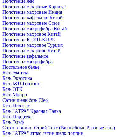
Полотенце лен
Полотенца махровые Каригуз
Полотенца махровые Индия
Полотенце вафельное Китай
Полотенца махровые Союз
Полотенца микрофибра Китай
Полотенце махровое Китай
Полотенце KUPU-KUPU
Полотенца махровое Турция
Полотенца махровое Китай
Полотенце вафельное
Полотенца микрофибра
Постельное белье
Бязь Экотекс
Бязь Экзотика
Бязь I&U Гонконг
Бязь ОТК
Бязь Монро
Сатин шелк бязь Cleo
Бязь Протекс
Бязь "АТРА" Красная Талка
Бязь Нордтекс
Бязь Эльф
Сатин поплин Строй Текс (Волшебные Розовые сны)
Бязь "АТРА" атлас сатин шелк поплин