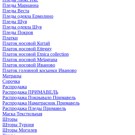
Пледы Марианна
Пледы Веста
Пледы одеяла Ермолино
Пледы Шуя
Пледы одеяла Шуя
Пледы Покров
Платки
Платок носовой Китай
Платок носовой Etteggy
Платок носовой Etnica collection
Платок носовой Melagrana
Платок носовой Иваново
Платок головной косынки Иваново
Матрацы
Сорочка
Распродажа
Распродажа ПРИМАВЕЛЬ
Распродажа Покрывало Примавель
Распродажа Наматрасник Примавель
Распродажа Пледы Примавель
Маска Текстильная
Шторы
Шторы Турция
Шторы Могилев