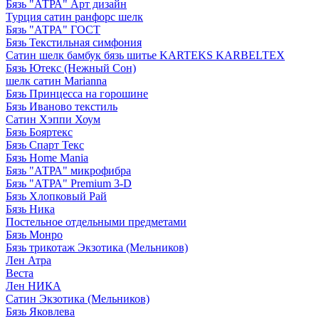
Бязь "АТРА" Арт дизайн
Турция сатин ранфорс шелк
Бязь "АТРА" ГОСТ
Бязь Текстильная симфония
Сатин шелк бамбук бязь шитье KARTEKS KARBELTEX
Бязь Ютекс (Нежный Сон)
шелк сатин Marianna
Бязь Принцесса на горошине
Бязь Иваново текстиль
Сатин Хэппи Хоум
Бязь Бояртекс
Бязь Спарт Текс
Бязь Home Mania
Бязь "АТРА" микрофибра
Бязь "АТРА" Premium 3-D
Бязь Хлопковый Рай
Бязь Ника
Постельное отдельными предметами
Бязь Монро
Бязь трикотаж Экзотика (Мельников)
Лен Атра
Веста
Лен НИКА
Сатин Экзотика (Мельников)
Бязь Яковлева