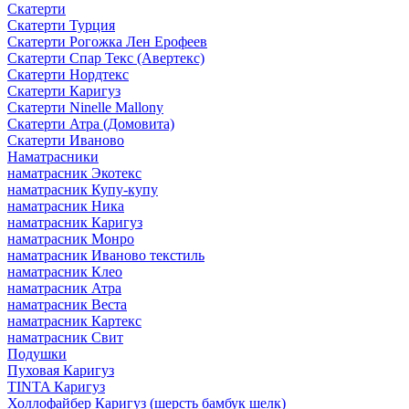
Скатерти
Скатерти Турция
Скатерти Рогожка Лен Ерофеев
Скатерти Спар Текс (Авертекс)
Скатерти Нордтекс
Скатерти Каригуз
Скатерти Ninelle Mallony
Скатерти Атра (Домовита)
Скатерти Иваново
Наматрасники
наматрасник Экотекс
наматрасник Купу-купу
наматрасник Ника
наматрасник Каригуз
наматрасник Монро
наматрасник Иваново текстиль
наматрасник Клео
наматрасник Атра
наматрасник Веста
наматрасник Картекс
наматрасник Свит
Подушки
Пуховая Каригуз
TINTA Каригуз
Холлофайбер Каригуз (шерсть бамбук шелк)