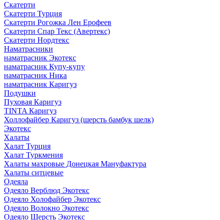
Скатерти
Скатерти Турция
Скатерти Рогожка Лен Ерофеев
Скатерти Спар Текс (Авертекс)
Скатерти Нордтекс
Наматрасники
наматрасник Экотекс
наматрасник Купу-купу
наматрасник Ника
наматрасник Каригуз
Подушки
Пуховая Каригуз
TINTA Каригуз
Холлофайбер Каригуз (шерсть бамбук шелк)
Экотекс
Халаты
Халат Турция
Халат Туркмения
Халаты махровые Донецкая Мануфактура
Халаты ситцевые
Одеяла
Одеяло Верблюд Экотекс
Одеяло Холофайбер Экотекс
Одеяло Волокно Экотекс
Одеяло Шерсть Экотекс