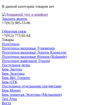
В данной категории товаров нет
Заказать звонок
+7(913) 985-53-96
Обратная связь
+7(913) 773-92-64
Товары
Полотенца
Полотенца махровые Туркмения
Полотенца махровые Донецк Клинелли
Полотенца махровые Япония (Bolangde)
Полотенце вафельное Турция
Постельное белье
Бязь Экотекс
Бязь Экзотика
Бязь I&U Гонконг
Бязь ОТК
Постельное отдельными предметами
Бязь Монро
Бязь трикотаж Экзотика (Мельников)
Лен Атра
Веста