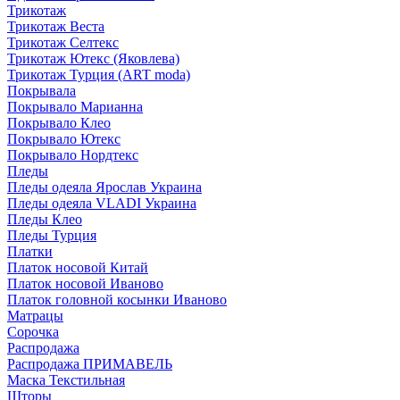
Трикотаж
Трикотаж Веста
Трикотаж Селтекс
Трикотаж Ютекс (Яковлева)
Трикотаж Турция (ART moda)
Покрывала
Покрывало Марианна
Покрывало Клео
Покрывало Ютекс
Покрывало Нордтекс
Пледы
Пледы одеяла Ярослав Украина
Пледы одеяла VLADI Украина
Пледы Клео
Пледы Турция
Платки
Платок носовой Китай
Платок носовой Иваново
Платок головной косынки Иваново
Матрацы
Сорочка
Распродажа
Распродажа ПРИМАВЕЛЬ
Маска Текстильная
Шторы