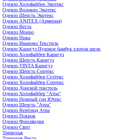
Одеяло Холофайбер Экотекс
Одеяло Волокно Экотекс
Одеяло Шерсть Экотекс
Одеяло ANITEX (Армения)
Одеяло Веста
Одеяло Монро
Одеяло Ника
Одеяло Иваново Текстиль
Одеяло Каригуз Пуховое бамбук хлопок шелк
Одеяло Холофайбер Каригуз
Одеяло Шерсть Каригуз
Одеяло TINTA Каригуз
Одеяло Шерсть Сортекс
Одеяло Холофайбер Селтекс
Одеяло Холофайбер Сортекс
Одеяло Донской текстиль
Одеяло Холофайбер "Атра"
Одеяло Нежный сон Ютекс
Одеяло Шерсть "Атра"
Одеяло Верблюд Атра
Одеяло Покров
Одеяло Финляндия
Одеяло Свит
Трикотаж
Трикотаж Веста