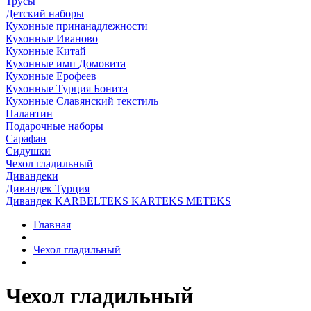
Трусы
Детский наборы
Кухонные принанадлежности
Кухонные Иваново
Кухонные Китай
Кухонные имп Домовита
Кухонные Ерофеев
Кухонные Турция Бонита
Кухонные Славянский текстиль
Палантин
Подарочные наборы
Сарафан
Сидушки
Чехол гладильный
Дивандеки
Дивандек Турция
Дивандек KARBELTEKS KARTEKS METEKS
Главная
Чехол гладильный
Чехол гладильный