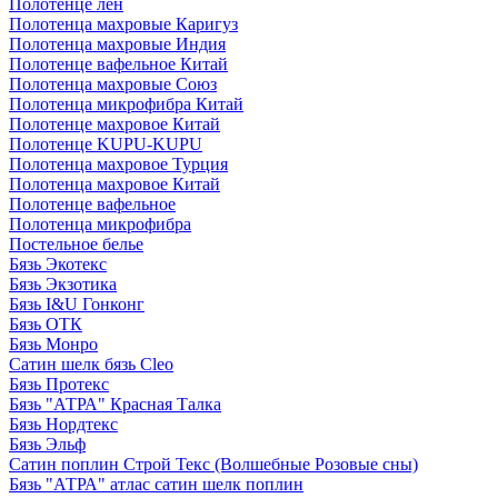
Полотенце лен
Полотенца махровые Каригуз
Полотенца махровые Индия
Полотенце вафельное Китай
Полотенца махровые Союз
Полотенца микрофибра Китай
Полотенце махровое Китай
Полотенце KUPU-KUPU
Полотенца махровое Турция
Полотенца махровое Китай
Полотенце вафельное
Полотенца микрофибра
Постельное белье
Бязь Экотекс
Бязь Экзотика
Бязь I&U Гонконг
Бязь ОТК
Бязь Монро
Сатин шелк бязь Cleo
Бязь Протекс
Бязь "АТРА" Красная Талка
Бязь Нордтекс
Бязь Эльф
Сатин поплин Строй Текс (Волшебные Розовые сны)
Бязь "АТРА" атлас сатин шелк поплин