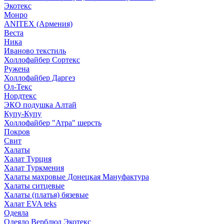
Экотекс
Монро
ANITEX (Армения)
Веста
Ника
Иваново текстиль
Холлофайбер Сортекс
Ружена
Холлофайбер Даргез
Ол-Текс
Нордтекс
ЭКО подушка Алтай
Купу-Купу
Холлофайбер "Атра" шерсть
Покров
Свит
Халаты
Халат Турция
Халат Туркмения
Халаты махровые Донецкая Мануфактура
Халаты ситцевые
Халаты (платья) бязевые
Халат EVA teks
Одеяла
Одеяло Верблюд Экотекс