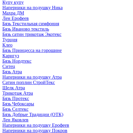
Купу купу
Наперники на подушку Ника
Махра ДМ
Лен Ерофеев
Бязь Текстильная симфония
Бязь Иваново текстиль
Бязь сатин трикотаж Экотекс
Турция
Клео
Бязь Принцесса на горошине
Каригуз
Бязь Нордтекс
Ситец
Бязь Атра
Наперники на подушку Атра
Сатин поплин СтройТекс
Шелк Атра
Трикотаж Атра
Бязь Протекс
Бязь Чебоксары
Бязь Селтекс
Бязь Добрые Традиции (ОТК)
Лен Яковлев
Наперники на подушку Ерофеев
Наперники на подушку Покров