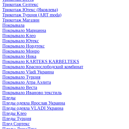
Трикотаж Селтекс
Трикотаж Ютекс (Яковлева)
Трикотаж Турция (ART moda)
Трикотаж Магазин
Покрывала
Покрывало Марианна
Покрывало Клео
Покрывало Ютекс
Покрывало Нордтекс
Покрывало Монро
Покрывало Ника
Покрывало KARTEKS KARBELTEKS
Покрывало Краснослободский комбинат
Покрывало Vladi Украина
Покрывало Турция
Покрывало Атра Аэлита
Покрывало Веста
Покрывало Иваново текстиль
Пледы
Пледы одеяла Ярослав Украина
Пледы одеяла VLADI Украина
Пледы Клео
Пледы Турция
Плед Сортекс
Пледы ЛюксТекс