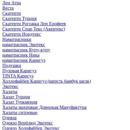
Лен Атра
Веста
Скатерти
Скатерти Турция
Скатерти Рогожка Лен Ерофеев
Скатерти Спар Текс (Авертекс)
Скатерти Нордтекс
Наматрасники
наматрасник Экотекс
наматрасник Купу-купу
наматрасник Ника
наматрасник Каригуз
Подушки
Пуховая Каригуз
TINTA Каригуз
Холлофайбер Каригуз (шерсть бамбук шелк)
Экотекс
Халаты
Халат Турция
Халат Туркмения
Халаты махровые Донецкая Мануфактура
Халаты ситцевые
Одеяла
Одеяло Верблюд Экотекс
Одеяло Холофайбер Экотекс