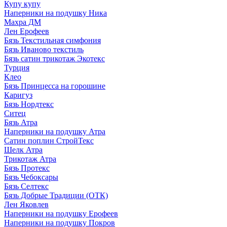
Купу купу
Наперники на подушку Ника
Махра ДМ
Лен Ерофеев
Бязь Текстильная симфония
Бязь Иваново текстиль
Бязь сатин трикотаж Экотекс
Турция
Клео
Бязь Принцесса на горошине
Каригуз
Бязь Нордтекс
Ситец
Бязь Атра
Наперники на подушку Атра
Сатин поплин СтройТекс
Шелк Атра
Трикотаж Атра
Бязь Протекс
Бязь Чебоксары
Бязь Селтекс
Бязь Добрые Традиции (ОТК)
Лен Яковлев
Наперники на подушку Ерофеев
Наперники на подушку Покров