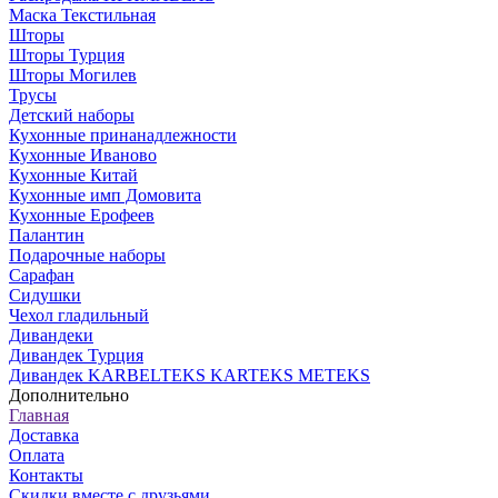
Маска Текстильная
Шторы
Шторы Турция
Шторы Могилев
Трусы
Детский наборы
Кухонные принанадлежности
Кухонные Иваново
Кухонные Китай
Кухонные имп Домовита
Кухонные Ерофеев
Палантин
Подарочные наборы
Сарафан
Сидушки
Чехол гладильный
Дивандеки
Дивандек Турция
Дивандек KARBELTEKS KARTEKS METEKS
Дополнительно
Главная
Доставка
Оплата
Контакты
Скидки вместе с друзьями