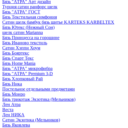
Бязь "АТРА" Арт дизайн
Турция сатин ранфорс шелк
Бязь "АТРА" ГОСТ
Бязь Текстильная симфония
Сатин шелк бамбук бязь шитье KARTEKS KARBELTEX
Бязь Ютекс (Нежный Сон)
шелк сатин Marianna
Бязь Принцесса на горошине
Бязь Иваново текстиль
Сатин Хэппи Хоум
Бязь Бояртекс
Бязь Спарт Текс
Бязь Home Mania
Бязь "АТРА" микрофибра
Бязь "АТРА" Premium 3-D
Бязь Хлопковый Рай
Бязь Ника
Постельное отдельными предметами
Бязь Монро
Бязь трикотаж Экзотика (Мельников)
Лен Атра
Веста
Лен НИКА
Сатин Экзотика (Мельников)
Бязь Яковлева