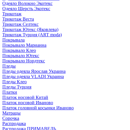
Одеяло Волокно Экотекс
Одеяло Шерсть Экотекс
Трикотаж
Трикотаж Веста
Трикотаж Селтекс
Трикотаж Ютекс (Яковлева)
Трикотаж Турция (ART moda)
Покрывала
Покрывало Марианна
Покрывало Клео
Покрывало Ютекс
Покрывало Нордтекс
Пледы
Пледы одеяла Ярослав Украина
Пледы одеяла VLADI Украина
Пледы Клео
Пледы Турция
Платки
Платок носовой Китай
Платок носовой Иваново
Платок головной косынки Иваново
Матрацы
Сорочка
Распродажа
Распродажа ПРИМАВЕЛЬ