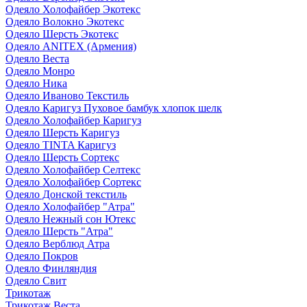
Одеяло Холофайбер Экотекс
Одеяло Волокно Экотекс
Одеяло Шерсть Экотекс
Одеяло ANITEX (Армения)
Одеяло Веста
Одеяло Монро
Одеяло Ника
Одеяло Иваново Текстиль
Одеяло Каригуз Пуховое бамбук хлопок шелк
Одеяло Холофайбер Каригуз
Одеяло Шерсть Каригуз
Одеяло TINTA Каригуз
Одеяло Шерсть Сортекс
Одеяло Холофайбер Селтекс
Одеяло Холофайбер Сортекс
Одеяло Донской текстиль
Одеяло Холофайбер "Атра"
Одеяло Нежный сон Ютекс
Одеяло Шерсть "Атра"
Одеяло Верблюд Атра
Одеяло Покров
Одеяло Финляндия
Одеяло Свит
Трикотаж
Трикотаж Веста