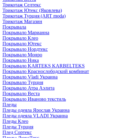
Трикотаж Селтекс
Трикотаж Ютекс (Яковлева)
Трикотаж Турция (ART moda)
Трикотаж Магазин
Покрывала
Покрывало Марианна
Покрывало Клео
Покрывало Ютекс
Покрывало Нордтекс
Покрывало Монро
Покрывало Ника
Покрывало KARTEKS KARBELTEKS
Покрывало Краснослободский комбинат
Покрывало Vladi Украина
Покрывало Турция
Покрывало Атра Аэлита
Покрывало Веста
Покрывало Иваново текстиль
Пледы
Пледы одеяла Ярослав Украина
Пледы одеяла VLADI Украина
Пледы Клео
Пледы Турция
Плед Сортекс
Пледы ЛюксТекс