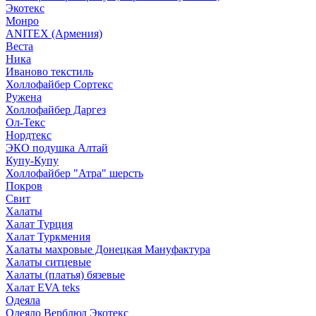
Экотекс
Монро
ANITEX (Армения)
Веста
Ника
Иваново текстиль
Холлофайбер Сортекс
Ружена
Холлофайбер Даргез
Ол-Текс
Нордтекс
ЭКО подушка Алтай
Купу-Купу
Холлофайбер "Атра" шерсть
Покров
Свит
Халаты
Халат Турция
Халат Туркмения
Халаты махровые Донецкая Мануфактура
Халаты ситцевые
Халаты (платья) бязевые
Халат EVA teks
Одеяла
Одеяло Верблюд Экотекс