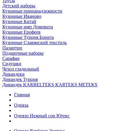
Трусы
Детский наборы
Кухонные принанадлежности
Кухонные Иваново
Кухонные Китай
Кухонные имп Домовита
Кухонные Ерофеев
Кухонные Турция Бонита
Кухонные Славянский текстиль
Палантин
Подарочные наборы
Сарафан
Сидушки
Чехол гладильный
Дивандеки
Дивандек Турция
Дивандек KARBELTEKS KARTEKS METEKS
Главная
Одеяла
Одеяло Нежный сон Ютекс
Одеяло Верблюд Экотекс