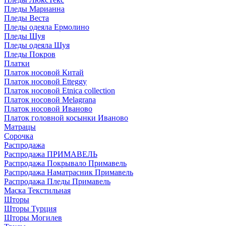
Пледы Марианна
Пледы Веста
Пледы одеяла Ермолино
Пледы Шуя
Пледы одеяла Шуя
Пледы Покров
Платки
Платок носовой Китай
Платок носовой Etteggy
Платок носовой Etnica collection
Платок носовой Melagrana
Платок носовой Иваново
Платок головной косынки Иваново
Матрацы
Сорочка
Распродажа
Распродажа ПРИМАВЕЛЬ
Распродажа Покрывало Примавель
Распродажа Наматрасник Примавель
Распродажа Пледы Примавель
Маска Текстильная
Шторы
Шторы Турция
Шторы Могилев