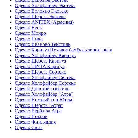
Одеяло Холофайбер Экотекс
Одеяло Волокно Экотекс
Одеяло Шерсть Экотекс
Одеяло ANITEX (Армения)
Одеяло Веста
Одеяло Монро
Одеяло Ника
Одеяло Иваново Текстиль
Одеяло Каригуз Пуховое бамбук хлопок шелк
Одеяло Холофайбер Каригуз
Одеяло Шерсть Каригуз
Одеяло TINTA Каригуз
Одеяло Шерсть Сортекс
Одеяло Холофайбер Селтекс
Одеяло Холофайбер Сортекс
Одеяло Донской текстиль
Одеяло Холофайбер "Атра"
Одеяло Нежный сон Ютекс
Одеяло Шерсть "Атра"
Одеяло Верблюд Атра
Одеяло Покров
Одеяло Финляндия
Одеяло Свит