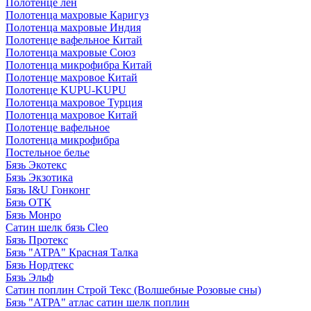
Полотенце лен
Полотенца махровые Каригуз
Полотенца махровые Индия
Полотенце вафельное Китай
Полотенца махровые Союз
Полотенца микрофибра Китай
Полотенце махровое Китай
Полотенце KUPU-KUPU
Полотенца махровое Турция
Полотенца махровое Китай
Полотенце вафельное
Полотенца микрофибра
Постельное белье
Бязь Экотекс
Бязь Экзотика
Бязь I&U Гонконг
Бязь ОТК
Бязь Монро
Сатин шелк бязь Cleo
Бязь Протекс
Бязь "АТРА" Красная Талка
Бязь Нордтекс
Бязь Эльф
Сатин поплин Строй Текс (Волшебные Розовые сны)
Бязь "АТРА" атлас сатин шелк поплин