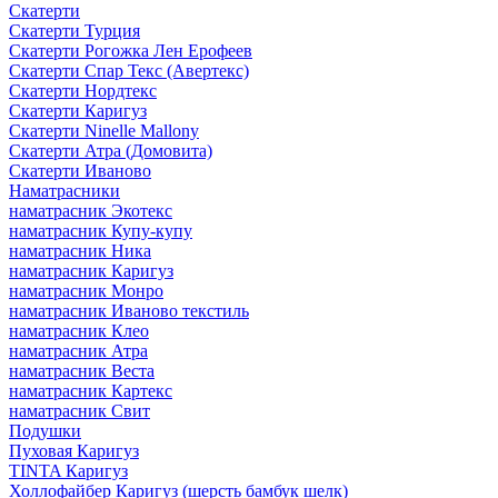
Скатерти
Скатерти Турция
Скатерти Рогожка Лен Ерофеев
Скатерти Спар Текс (Авертекс)
Скатерти Нордтекс
Скатерти Каригуз
Скатерти Ninelle Mallony
Скатерти Атра (Домовита)
Скатерти Иваново
Наматрасники
наматрасник Экотекс
наматрасник Купу-купу
наматрасник Ника
наматрасник Каригуз
наматрасник Монро
наматрасник Иваново текстиль
наматрасник Клео
наматрасник Атра
наматрасник Веста
наматрасник Картекс
наматрасник Свит
Подушки
Пуховая Каригуз
TINTA Каригуз
Холлофайбер Каригуз (шерсть бамбук шелк)