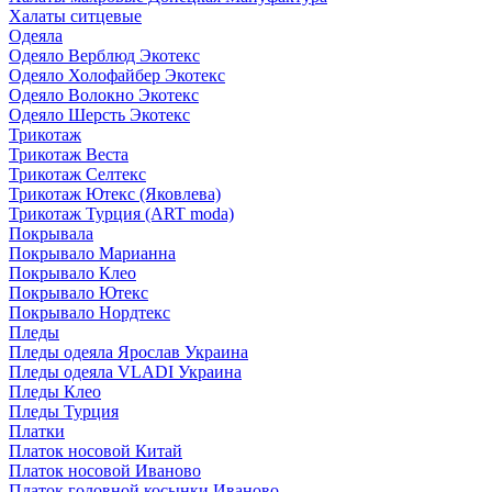
Халаты ситцевые
Одеяла
Одеяло Верблюд Экотекс
Одеяло Холофайбер Экотекс
Одеяло Волокно Экотекс
Одеяло Шерсть Экотекс
Трикотаж
Трикотаж Веста
Трикотаж Селтекс
Трикотаж Ютекс (Яковлева)
Трикотаж Турция (ART moda)
Покрывала
Покрывало Марианна
Покрывало Клео
Покрывало Ютекс
Покрывало Нордтекс
Пледы
Пледы одеяла Ярослав Украина
Пледы одеяла VLADI Украина
Пледы Клео
Пледы Турция
Платки
Платок носовой Китай
Платок носовой Иваново
Платок головной косынки Иваново