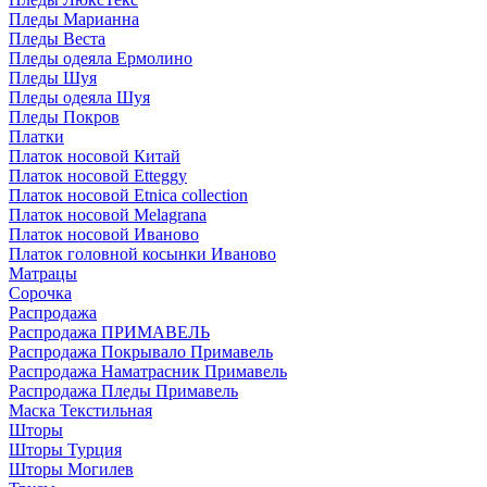
Пледы Марианна
Пледы Веста
Пледы одеяла Ермолино
Пледы Шуя
Пледы одеяла Шуя
Пледы Покров
Платки
Платок носовой Китай
Платок носовой Etteggy
Платок носовой Etnica collection
Платок носовой Melagrana
Платок носовой Иваново
Платок головной косынки Иваново
Матрацы
Сорочка
Распродажа
Распродажа ПРИМАВЕЛЬ
Распродажа Покрывало Примавель
Распродажа Наматрасник Примавель
Распродажа Пледы Примавель
Маска Текстильная
Шторы
Шторы Турция
Шторы Могилев