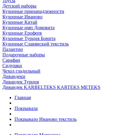
Трусы
Детский наборы
Кухонные принанадлежности
Кухонные Иваново
Кухонные Китай
Кухонные имп Домовита
Кухонные Ерофеев
Кухонные Турция Бонита
Кухонные Славянский текстиль
Палантин
Подарочные наборы
Сарафан
Сидушки
Чехол гладильный
Дивандеки
Дивандек Турция
Дивандек KARBELTEKS KARTEKS METEKS
Главная
Покрывала
Покрывало Иваново текстиль
Покрывало Марианна