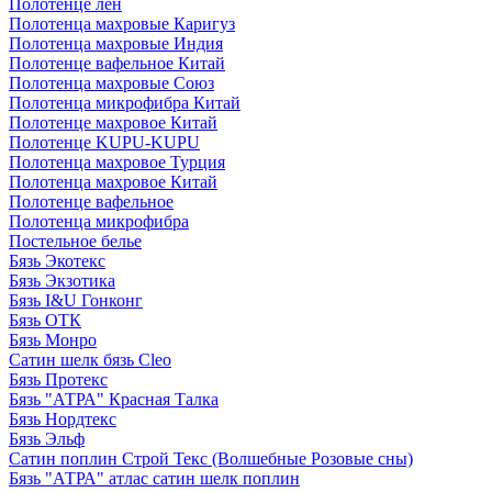
Полотенце лен
Полотенца махровые Каригуз
Полотенца махровые Индия
Полотенце вафельное Китай
Полотенца махровые Союз
Полотенца микрофибра Китай
Полотенце махровое Китай
Полотенце KUPU-KUPU
Полотенца махровое Турция
Полотенца махровое Китай
Полотенце вафельное
Полотенца микрофибра
Постельное белье
Бязь Экотекс
Бязь Экзотика
Бязь I&U Гонконг
Бязь ОТК
Бязь Монро
Сатин шелк бязь Cleo
Бязь Протекс
Бязь "АТРА" Красная Талка
Бязь Нордтекс
Бязь Эльф
Сатин поплин Строй Текс (Волшебные Розовые сны)
Бязь "АТРА" атлас сатин шелк поплин