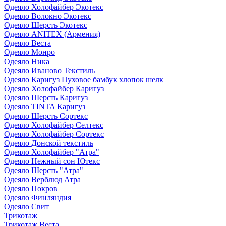
Одеяло Холофайбер Экотекс
Одеяло Волокно Экотекс
Одеяло Шерсть Экотекс
Одеяло ANITEX (Армения)
Одеяло Веста
Одеяло Монро
Одеяло Ника
Одеяло Иваново Текстиль
Одеяло Каригуз Пуховое бамбук хлопок шелк
Одеяло Холофайбер Каригуз
Одеяло Шерсть Каригуз
Одеяло TINTA Каригуз
Одеяло Шерсть Сортекс
Одеяло Холофайбер Селтекс
Одеяло Холофайбер Сортекс
Одеяло Донской текстиль
Одеяло Холофайбер "Атра"
Одеяло Нежный сон Ютекс
Одеяло Шерсть "Атра"
Одеяло Верблюд Атра
Одеяло Покров
Одеяло Финляндия
Одеяло Свит
Трикотаж
Трикотаж Веста