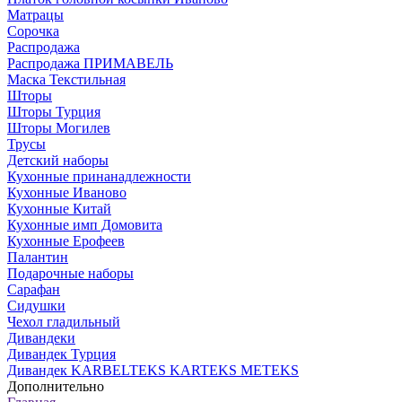
Матрацы
Сорочка
Распродажа
Распродажа ПРИМАВЕЛЬ
Маска Текстильная
Шторы
Шторы Турция
Шторы Могилев
Трусы
Детский наборы
Кухонные принанадлежности
Кухонные Иваново
Кухонные Китай
Кухонные имп Домовита
Кухонные Ерофеев
Палантин
Подарочные наборы
Сарафан
Сидушки
Чехол гладильный
Дивандеки
Дивандек Турция
Дивандек KARBELTEKS KARTEKS METEKS
Дополнительно