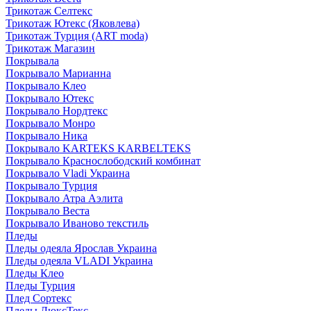
Трикотаж Селтекс
Трикотаж Ютекс (Яковлева)
Трикотаж Турция (ART moda)
Трикотаж Магазин
Покрывала
Покрывало Марианна
Покрывало Клео
Покрывало Ютекс
Покрывало Нордтекс
Покрывало Монро
Покрывало Ника
Покрывало KARTEKS KARBELTEKS
Покрывало Краснослободский комбинат
Покрывало Vladi Украина
Покрывало Турция
Покрывало Атра Аэлита
Покрывало Веста
Покрывало Иваново текстиль
Пледы
Пледы одеяла Ярослав Украина
Пледы одеяла VLADI Украина
Пледы Клео
Пледы Турция
Плед Сортекс
Пледы ЛюксТекс