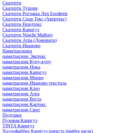
Скатерти
Скатерти Турция
Скатерти Рогожка Лен Ерофеев
Скатерти Спар Текс (Авертекс)
Скатерти Нордтекс
Скатерти Каригуз
Скатерти Ninelle Mallony
Скатерти Атра (Домовита)
Скатерти Иваново
Наматрасники
наматрасник Экотекс
наматрасник Купу-купу
наматрасник Ника
наматрасник Каригуз
наматрасник Монро
наматрасник Иваново текстиль
наматрасник Клео
наматрасник Атра
наматрасник Веста
наматрасник Картекс
наматрасник Свит
Подушки
Пуховая Каригуз
TINTA Каригуз
Холлофайбер Каригуз (шерсть бамбук шелк)