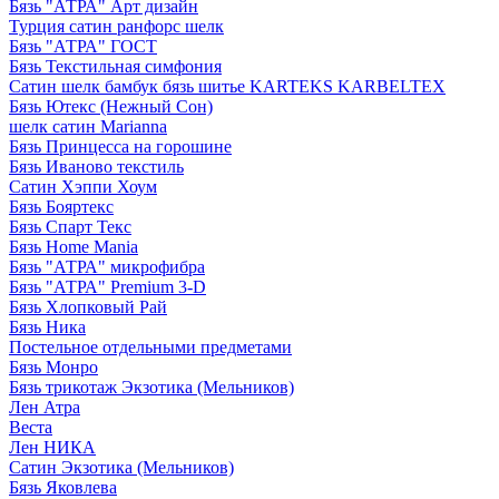
Бязь "АТРА" Арт дизайн
Турция сатин ранфорс шелк
Бязь "АТРА" ГОСТ
Бязь Текстильная симфония
Сатин шелк бамбук бязь шитье KARTEKS KARBELTEX
Бязь Ютекс (Нежный Сон)
шелк сатин Marianna
Бязь Принцесса на горошине
Бязь Иваново текстиль
Сатин Хэппи Хоум
Бязь Бояртекс
Бязь Спарт Текс
Бязь Home Mania
Бязь "АТРА" микрофибра
Бязь "АТРА" Premium 3-D
Бязь Хлопковый Рай
Бязь Ника
Постельное отдельными предметами
Бязь Монро
Бязь трикотаж Экзотика (Мельников)
Лен Атра
Веста
Лен НИКА
Сатин Экзотика (Мельников)
Бязь Яковлева