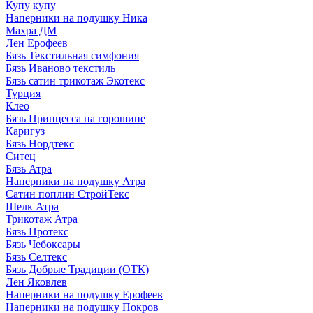
Купу купу
Наперники на подушку Ника
Махра ДМ
Лен Ерофеев
Бязь Текстильная симфония
Бязь Иваново текстиль
Бязь сатин трикотаж Экотекс
Турция
Клео
Бязь Принцесса на горошине
Каригуз
Бязь Нордтекс
Ситец
Бязь Атра
Наперники на подушку Атра
Сатин поплин СтройТекс
Шелк Атра
Трикотаж Атра
Бязь Протекс
Бязь Чебоксары
Бязь Селтекс
Бязь Добрые Традиции (ОТК)
Лен Яковлев
Наперники на подушку Ерофеев
Наперники на подушку Покров