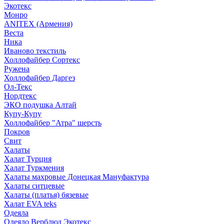
Экотекс
Монро
ANITEX (Армения)
Веста
Ника
Иваново текстиль
Холлофайбер Сортекс
Ружена
Холлофайбер Даргез
Ол-Текс
Нордтекс
ЭКО подушка Алтай
Купу-Купу
Холлофайбер "Атра" шерсть
Покров
Свит
Халаты
Халат Турция
Халат Туркмения
Халаты махровые Донецкая Мануфактура
Халаты ситцевые
Халаты (платья) бязевые
Халат EVA teks
Одеяла
Одеяло Верблюд Экотекс