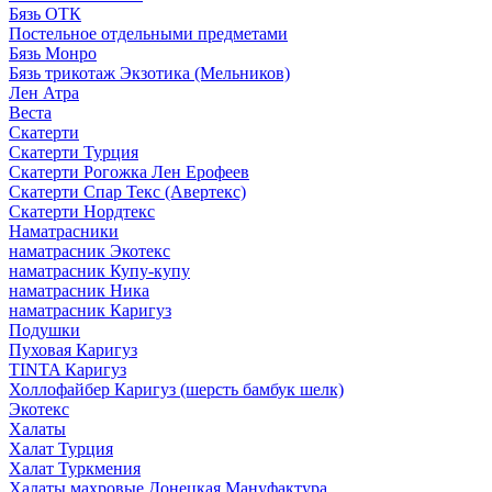
Бязь ОТК
Постельное отдельными предметами
Бязь Монро
Бязь трикотаж Экзотика (Мельников)
Лен Атра
Веста
Скатерти
Скатерти Турция
Скатерти Рогожка Лен Ерофеев
Скатерти Спар Текс (Авертекс)
Скатерти Нордтекс
Наматрасники
наматрасник Экотекс
наматрасник Купу-купу
наматрасник Ника
наматрасник Каригуз
Подушки
Пуховая Каригуз
TINTA Каригуз
Холлофайбер Каригуз (шерсть бамбук шелк)
Экотекс
Халаты
Халат Турция
Халат Туркмения
Халаты махровые Донецкая Мануфактура