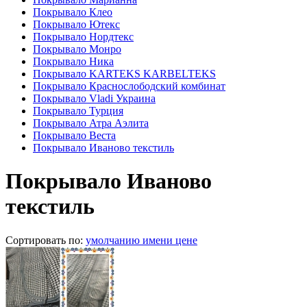
Покрывало Клео
Покрывало Ютекс
Покрывало Нордтекс
Покрывало Монро
Покрывало Ника
Покрывало KARTEKS KARBELTEKS
Покрывало Краснослободский комбинат
Покрывало Vladi Украина
Покрывало Турция
Покрывало Атра Аэлита
Покрывало Веста
Покрывало Иваново текстиль
Покрывало Иваново
текстиль
Сортировать по:
умолчанию
имени
цене