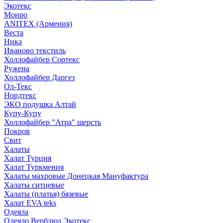
Экотекс
Монро
ANITEX (Армения)
Веста
Ника
Иваново текстиль
Холлофайбер Сортекс
Ружена
Холлофайбер Даргез
Ол-Текс
Нордтекс
ЭКО подушка Алтай
Купу-Купу
Холлофайбер "Атра" шерсть
Покров
Свит
Халаты
Халат Турция
Халат Туркмения
Халаты махровые Донецкая Мануфактура
Халаты ситцевые
Халаты (платья) бязевые
Халат EVA teks
Одеяла
Одеяло Верблюд Экотекс