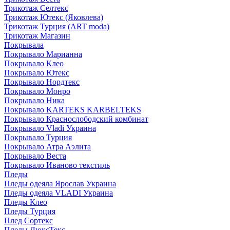
Трикотаж Селтекс
Трикотаж Ютекс (Яковлева)
Трикотаж Турция (ART moda)
Трикотаж Магазин
Покрывала
Покрывало Марианна
Покрывало Клео
Покрывало Ютекс
Покрывало Нордтекс
Покрывало Монро
Покрывало Ника
Покрывало KARTEKS KARBELTEKS
Покрывало Краснослободский комбинат
Покрывало Vladi Украина
Покрывало Турция
Покрывало Атра Аэлита
Покрывало Веста
Покрывало Иваново текстиль
Пледы
Пледы одеяла Ярослав Украина
Пледы одеяла VLADI Украина
Пледы Клео
Пледы Турция
Плед Сортекс
Пледы ЛюксТекс