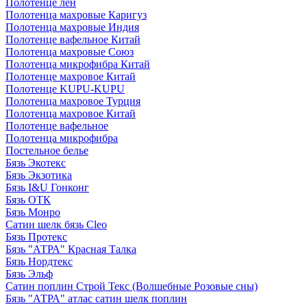
Полотенце лен
Полотенца махровые Каригуз
Полотенца махровые Индия
Полотенце вафельное Китай
Полотенца махровые Союз
Полотенца микрофибра Китай
Полотенце махровое Китай
Полотенце KUPU-KUPU
Полотенца махровое Турция
Полотенца махровое Китай
Полотенце вафельное
Полотенца микрофибра
Постельное белье
Бязь Экотекс
Бязь Экзотика
Бязь I&U Гонконг
Бязь ОТК
Бязь Монро
Сатин шелк бязь Cleo
Бязь Протекс
Бязь "АТРА" Красная Талка
Бязь Нордтекс
Бязь Эльф
Сатин поплин Строй Текс (Волшебные Розовые сны)
Бязь "АТРА" атлас сатин шелк поплин