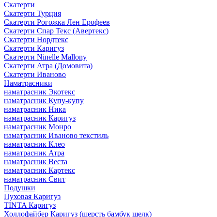
Скатерти
Скатерти Турция
Скатерти Рогожка Лен Ерофеев
Скатерти Спар Текс (Авертекс)
Скатерти Нордтекс
Скатерти Каригуз
Скатерти Ninelle Mallony
Скатерти Атра (Домовита)
Скатерти Иваново
Наматрасники
наматрасник Экотекс
наматрасник Купу-купу
наматрасник Ника
наматрасник Каригуз
наматрасник Монро
наматрасник Иваново текстиль
наматрасник Клео
наматрасник Атра
наматрасник Веста
наматрасник Картекс
наматрасник Свит
Подушки
Пуховая Каригуз
TINTA Каригуз
Холлофайбер Каригуз (шерсть бамбук шелк)