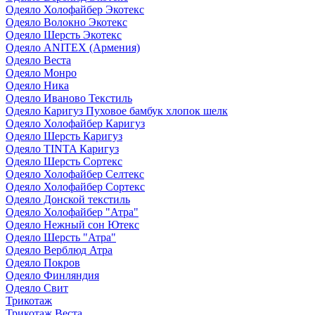
Одеяло Холофайбер Экотекс
Одеяло Волокно Экотекс
Одеяло Шерсть Экотекс
Одеяло ANITEX (Армения)
Одеяло Веста
Одеяло Монро
Одеяло Ника
Одеяло Иваново Текстиль
Одеяло Каригуз Пуховое бамбук хлопок шелк
Одеяло Холофайбер Каригуз
Одеяло Шерсть Каригуз
Одеяло TINTA Каригуз
Одеяло Шерсть Сортекс
Одеяло Холофайбер Селтекс
Одеяло Холофайбер Сортекс
Одеяло Донской текстиль
Одеяло Холофайбер "Атра"
Одеяло Нежный сон Ютекс
Одеяло Шерсть "Атра"
Одеяло Верблюд Атра
Одеяло Покров
Одеяло Финляндия
Одеяло Свит
Трикотаж
Трикотаж Веста