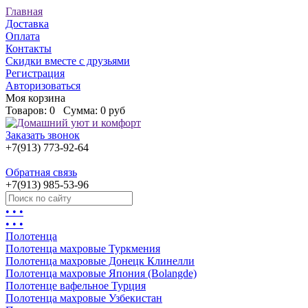
Главная
Доставка
Оплата
Контакты
Скидки вместе с друзьями
Регистрация
Авторизоваться
Моя корзина
Товаров:
0
Сумма:
0 руб
Заказать звонок
+7(913) 773-92-64
Обратная связь
+7(913) 985-53-96
• • •
• • •
Полотенца
Полотенца махровые Туркмения
Полотенца махровые Донецк Клинелли
Полотенца махровые Япония (Bolangde)
Полотенце вафельное Турция
Полотенца махровые Узбекистан