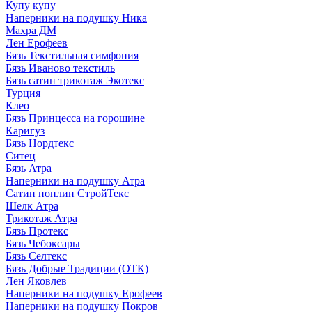
Купу купу
Наперники на подушку Ника
Махра ДМ
Лен Ерофеев
Бязь Текстильная симфония
Бязь Иваново текстиль
Бязь сатин трикотаж Экотекс
Турция
Клео
Бязь Принцесса на горошине
Каригуз
Бязь Нордтекс
Ситец
Бязь Атра
Наперники на подушку Атра
Сатин поплин СтройТекс
Шелк Атра
Трикотаж Атра
Бязь Протекс
Бязь Чебоксары
Бязь Селтекс
Бязь Добрые Традиции (ОТК)
Лен Яковлев
Наперники на подушку Ерофеев
Наперники на подушку Покров