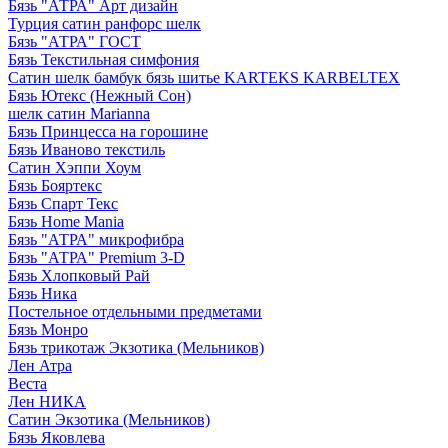
Бязь "АТРА" Арт дизайн
Турция сатин ранфорс шелк
Бязь "АТРА" ГОСТ
Бязь Текстильная симфония
Сатин шелк бамбук бязь шитье KARTEKS KARBELTEX
Бязь Ютекс (Нежный Сон)
шелк сатин Marianna
Бязь Принцесса на горошине
Бязь Иваново текстиль
Сатин Хэппи Хоум
Бязь Бояртекс
Бязь Спарт Текс
Бязь Home Mania
Бязь "АТРА" микрофибра
Бязь "АТРА" Premium 3-D
Бязь Хлопковый Рай
Бязь Ника
Постельное отдельными предметами
Бязь Монро
Бязь трикотаж Экзотика (Мельников)
Лен Атра
Веста
Лен НИКА
Сатин Экзотика (Мельников)
Бязь Яковлева