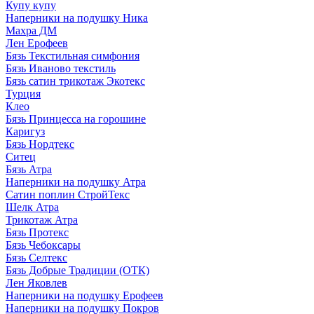
Купу купу
Наперники на подушку Ника
Махра ДМ
Лен Ерофеев
Бязь Текстильная симфония
Бязь Иваново текстиль
Бязь сатин трикотаж Экотекс
Турция
Клео
Бязь Принцесса на горошине
Каригуз
Бязь Нордтекс
Ситец
Бязь Атра
Наперники на подушку Атра
Сатин поплин СтройТекс
Шелк Атра
Трикотаж Атра
Бязь Протекс
Бязь Чебоксары
Бязь Селтекс
Бязь Добрые Традиции (ОТК)
Лен Яковлев
Наперники на подушку Ерофеев
Наперники на подушку Покров