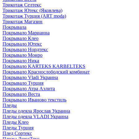
Трикотаж Селтекс
Трикотаж Ютекс (Яковлева)
Трикотаж Турция (ART moda)
Трикотаж Магазин
Покрывала
Покрывало Марианна
Покрывало Клео
Покрывало Ютекс
Покрывало Нордтекс
Покрывало Монро
Покрывало Ника
Покрывало KARTEKS KARBELTEKS
Покрывало Краснослободский комбинат
Покрывало Vladi Украина
Покрывало Турция
Покрывало Атра Аэлита
Покрывало Веста
Покрывало Иваново текстиль
Пледы
Пледы одеяла Ярослав Украина
Пледы одеяла VLADI Украина
Пледы Клео
Пледы Турция
Плед Сортекс
Пледы ЛюксТекс