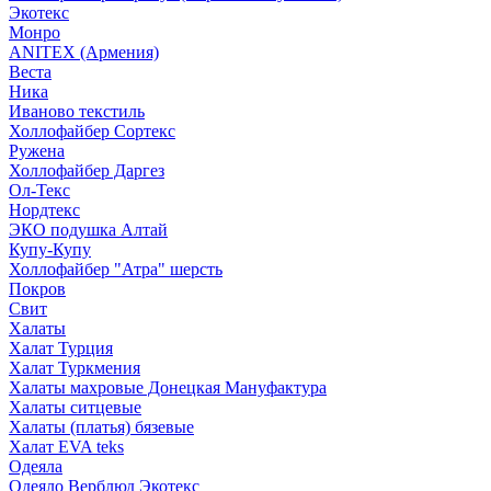
Экотекс
Монро
ANITEX (Армения)
Веста
Ника
Иваново текстиль
Холлофайбер Сортекс
Ружена
Холлофайбер Даргез
Ол-Текс
Нордтекс
ЭКО подушка Алтай
Купу-Купу
Холлофайбер "Атра" шерсть
Покров
Свит
Халаты
Халат Турция
Халат Туркмения
Халаты махровые Донецкая Мануфактура
Халаты ситцевые
Халаты (платья) бязевые
Халат EVA teks
Одеяла
Одеяло Верблюд Экотекс