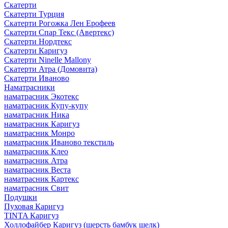
Скатерти
Скатерти Турция
Скатерти Рогожка Лен Ерофеев
Скатерти Спар Текс (Авертекс)
Скатерти Нордтекс
Скатерти Каригуз
Скатерти Ninelle Mallony
Скатерти Атра (Домовита)
Скатерти Иваново
Наматрасники
наматрасник Экотекс
наматрасник Купу-купу
наматрасник Ника
наматрасник Каригуз
наматрасник Монро
наматрасник Иваново текстиль
наматрасник Клео
наматрасник Атра
наматрасник Веста
наматрасник Картекс
наматрасник Свит
Подушки
Пуховая Каригуз
TINTA Каригуз
Холлофайбер Каригуз (шерсть бамбук шелк)