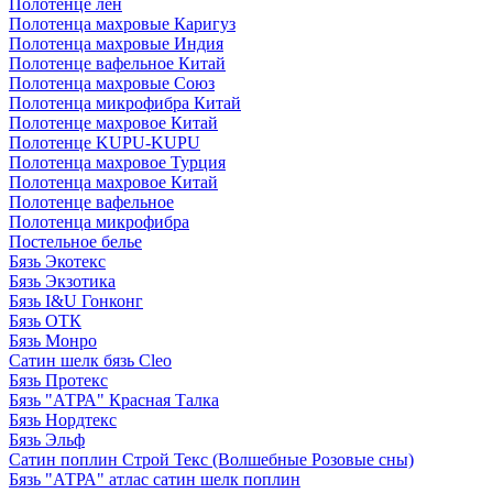
Полотенце лен
Полотенца махровые Каригуз
Полотенца махровые Индия
Полотенце вафельное Китай
Полотенца махровые Союз
Полотенца микрофибра Китай
Полотенце махровое Китай
Полотенце KUPU-KUPU
Полотенца махровое Турция
Полотенца махровое Китай
Полотенце вафельное
Полотенца микрофибра
Постельное белье
Бязь Экотекс
Бязь Экзотика
Бязь I&U Гонконг
Бязь ОТК
Бязь Монро
Сатин шелк бязь Cleo
Бязь Протекс
Бязь "АТРА" Красная Талка
Бязь Нордтекс
Бязь Эльф
Сатин поплин Строй Текс (Волшебные Розовые сны)
Бязь "АТРА" атлас сатин шелк поплин