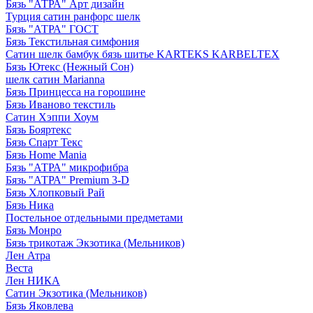
Бязь "АТРА" Арт дизайн
Турция сатин ранфорс шелк
Бязь "АТРА" ГОСТ
Бязь Текстильная симфония
Сатин шелк бамбук бязь шитье KARTEKS KARBELTEX
Бязь Ютекс (Нежный Сон)
шелк сатин Marianna
Бязь Принцесса на горошине
Бязь Иваново текстиль
Сатин Хэппи Хоум
Бязь Бояртекс
Бязь Спарт Текс
Бязь Home Mania
Бязь "АТРА" микрофибра
Бязь "АТРА" Premium 3-D
Бязь Хлопковый Рай
Бязь Ника
Постельное отдельными предметами
Бязь Монро
Бязь трикотаж Экзотика (Мельников)
Лен Атра
Веста
Лен НИКА
Сатин Экзотика (Мельников)
Бязь Яковлева