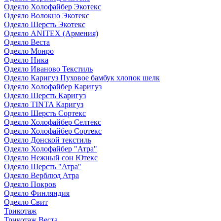
Одеяло Холофайбер Экотекс
Одеяло Волокно Экотекс
Одеяло Шерсть Экотекс
Одеяло ANITEX (Армения)
Одеяло Веста
Одеяло Монро
Одеяло Ника
Одеяло Иваново Текстиль
Одеяло Каригуз Пуховое бамбук хлопок шелк
Одеяло Холофайбер Каригуз
Одеяло Шерсть Каригуз
Одеяло TINTA Каригуз
Одеяло Шерсть Сортекс
Одеяло Холофайбер Селтекс
Одеяло Холофайбер Сортекс
Одеяло Донской текстиль
Одеяло Холофайбер "Атра"
Одеяло Нежный сон Ютекс
Одеяло Шерсть "Атра"
Одеяло Верблюд Атра
Одеяло Покров
Одеяло Финляндия
Одеяло Свит
Трикотаж
Трикотаж Веста