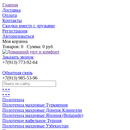
Главная
Доставка
Оплата
Контакты
Скидки вместе с друзьями
Регистрация
Авторизоваться
Моя корзина
Товаров:
0
Сумма:
0 руб
Заказать звонок
+7(913) 773-92-64
Обратная связь
+7(913) 985-53-96
• • •
• • •
Полотенца
Полотенца махровые Туркмения
Полотенца махровые Донецк Клинелли
Полотенца махровые Япония (Bolangde)
Полотенце вафельное Турция
Полотенца махровые Узбекистан