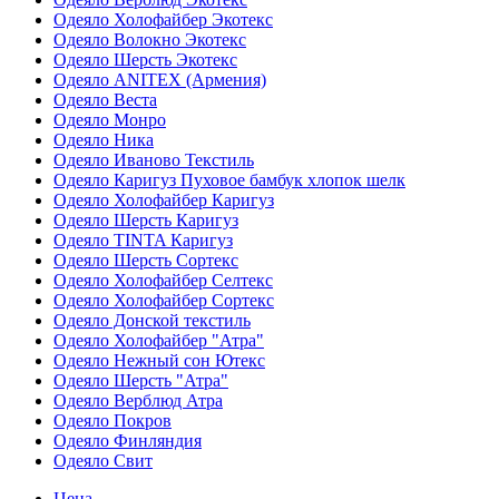
Одеяло Холофайбер Экотекс
Одеяло Волокно Экотекс
Одеяло Шерсть Экотекс
Одеяло ANITEX (Армения)
Одеяло Веста
Одеяло Монро
Одеяло Ника
Одеяло Иваново Текстиль
Одеяло Каригуз Пуховое бамбук хлопок шелк
Одеяло Холофайбер Каригуз
Одеяло Шерсть Каригуз
Одеяло TINTA Каригуз
Одеяло Шерсть Сортекс
Одеяло Холофайбер Селтекс
Одеяло Холофайбер Сортекс
Одеяло Донской текстиль
Одеяло Холофайбер "Атра"
Одеяло Нежный сон Ютекс
Одеяло Шерсть "Атра"
Одеяло Верблюд Атра
Одеяло Покров
Одеяло Финляндия
Одеяло Свит
Цена