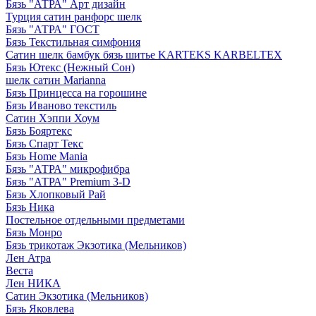
Бязь "АТРА" Арт дизайн
Турция сатин ранфорс шелк
Бязь "АТРА" ГОСТ
Бязь Текстильная симфония
Сатин шелк бамбук бязь шитье KARTEKS KARBELTEX
Бязь Ютекс (Нежный Сон)
шелк сатин Marianna
Бязь Принцесса на горошине
Бязь Иваново текстиль
Сатин Хэппи Хоум
Бязь Бояртекс
Бязь Спарт Текс
Бязь Home Mania
Бязь "АТРА" микрофибра
Бязь "АТРА" Premium 3-D
Бязь Хлопковый Рай
Бязь Ника
Постельное отдельными предметами
Бязь Монро
Бязь трикотаж Экзотика (Мельников)
Лен Атра
Веста
Лен НИКА
Сатин Экзотика (Мельников)
Бязь Яковлева