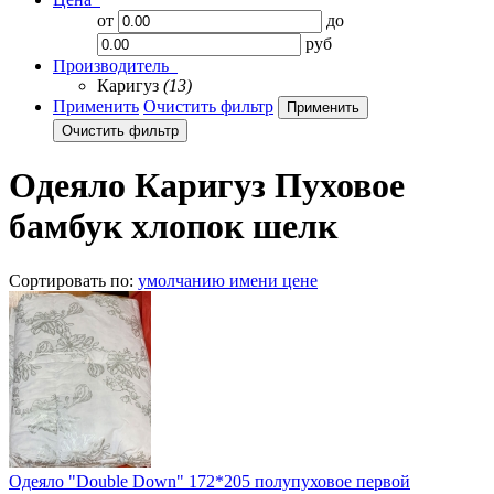
от
до
руб
Производитель
Каригуз
(13)
Применить
Очистить фильтр
Одеяло Каригуз Пуховое
бамбук хлопок шелк
Сортировать по:
умолчанию
имени
цене
Одеяло "Double Down" 172*205 полупуховое первой