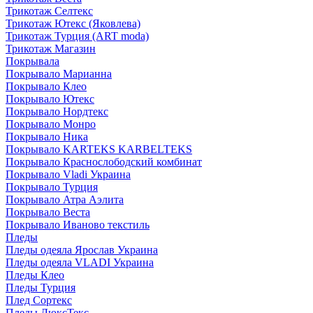
Трикотаж Селтекс
Трикотаж Ютекс (Яковлева)
Трикотаж Турция (ART moda)
Трикотаж Магазин
Покрывала
Покрывало Марианна
Покрывало Клео
Покрывало Ютекс
Покрывало Нордтекс
Покрывало Монро
Покрывало Ника
Покрывало KARTEKS KARBELTEKS
Покрывало Краснослободский комбинат
Покрывало Vladi Украина
Покрывало Турция
Покрывало Атра Аэлита
Покрывало Веста
Покрывало Иваново текстиль
Пледы
Пледы одеяла Ярослав Украина
Пледы одеяла VLADI Украина
Пледы Клео
Пледы Турция
Плед Сортекс
Пледы ЛюксТекс