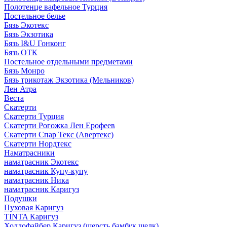
Полотенце вафельное Турция
Постельное белье
Бязь Экотекс
Бязь Экзотика
Бязь I&U Гонконг
Бязь ОТК
Постельное отдельными предметами
Бязь Монро
Бязь трикотаж Экзотика (Мельников)
Лен Атра
Веста
Скатерти
Скатерти Турция
Скатерти Рогожка Лен Ерофеев
Скатерти Спар Текс (Авертекс)
Скатерти Нордтекс
Наматрасники
наматрасник Экотекс
наматрасник Купу-купу
наматрасник Ника
наматрасник Каригуз
Подушки
Пуховая Каригуз
TINTA Каригуз
Холлофайбер Каригуз (шерсть бамбук шелк)