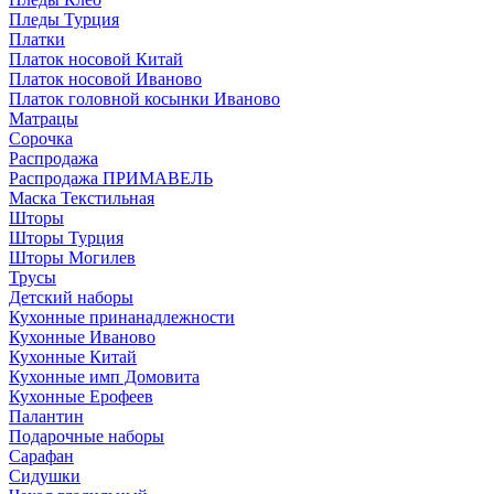
Пледы Турция
Платки
Платок носовой Китай
Платок носовой Иваново
Платок головной косынки Иваново
Матрацы
Сорочка
Распродажа
Распродажа ПРИМАВЕЛЬ
Маска Текстильная
Шторы
Шторы Турция
Шторы Могилев
Трусы
Детский наборы
Кухонные принанадлежности
Кухонные Иваново
Кухонные Китай
Кухонные имп Домовита
Кухонные Ерофеев
Палантин
Подарочные наборы
Сарафан
Сидушки