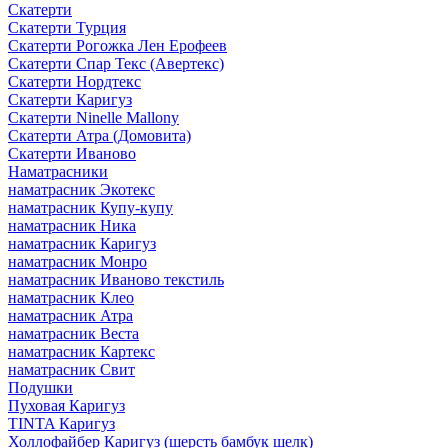
Скатерти
Скатерти Турция
Скатерти Рогожка Лен Ерофеев
Скатерти Спар Текс (Авертекс)
Скатерти Нордтекс
Скатерти Каригуз
Скатерти Ninelle Mallony
Скатерти Атра (Домовита)
Скатерти Иваново
Наматрасники
наматрасник Экотекс
наматрасник Купу-купу
наматрасник Ника
наматрасник Каригуз
наматрасник Монро
наматрасник Иваново текстиль
наматрасник Клео
наматрасник Атра
наматрасник Веста
наматрасник Картекс
наматрасник Свит
Подушки
Пуховая Каригуз
TINTA Каригуз
Холлофайбер Каригуз (шерсть бамбук шелк)