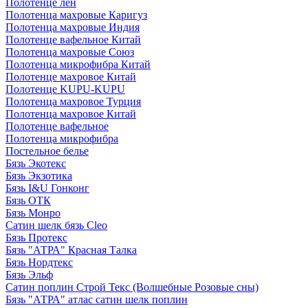
Полотенце лен
Полотенца махровые Каригуз
Полотенца махровые Индия
Полотенце вафельное Китай
Полотенца махровые Союз
Полотенца микрофибра Китай
Полотенце махровое Китай
Полотенце KUPU-KUPU
Полотенца махровое Турция
Полотенца махровое Китай
Полотенце вафельное
Полотенца микрофибра
Постельное белье
Бязь Экотекс
Бязь Экзотика
Бязь I&U Гонконг
Бязь ОТК
Бязь Монро
Сатин шелк бязь Cleo
Бязь Протекс
Бязь "АТРА" Красная Талка
Бязь Нордтекс
Бязь Эльф
Сатин поплин Строй Текс (Волшебные Розовые сны)
Бязь "АТРА" атлас сатин шелк поплин