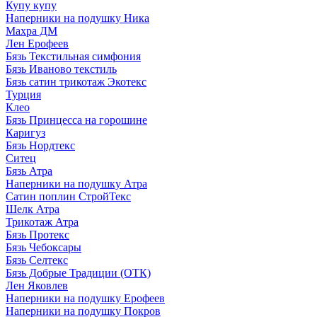
Купу купу
Наперники на подушку Ника
Махра ДМ
Лен Ерофеев
Бязь Текстильная симфония
Бязь Иваново текстиль
Бязь сатин трикотаж Экотекс
Турция
Клео
Бязь Принцесса на горошине
Каригуз
Бязь Нордтекс
Ситец
Бязь Атра
Наперники на подушку Атра
Сатин поплин СтройТекс
Шелк Атра
Трикотаж Атра
Бязь Протекс
Бязь Чебоксары
Бязь Селтекс
Бязь Добрые Традиции (ОТК)
Лен Яковлев
Наперники на подушку Ерофеев
Наперники на подушку Покров