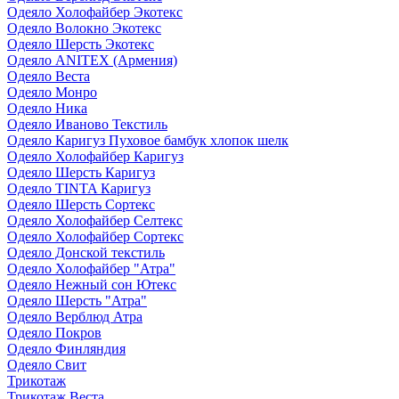
Одеяло Холофайбер Экотекс
Одеяло Волокно Экотекс
Одеяло Шерсть Экотекс
Одеяло ANITEX (Армения)
Одеяло Веста
Одеяло Монро
Одеяло Ника
Одеяло Иваново Текстиль
Одеяло Каригуз Пуховое бамбук хлопок шелк
Одеяло Холофайбер Каригуз
Одеяло Шерсть Каригуз
Одеяло TINTA Каригуз
Одеяло Шерсть Сортекс
Одеяло Холофайбер Селтекс
Одеяло Холофайбер Сортекс
Одеяло Донской текстиль
Одеяло Холофайбер "Атра"
Одеяло Нежный сон Ютекс
Одеяло Шерсть "Атра"
Одеяло Верблюд Атра
Одеяло Покров
Одеяло Финляндия
Одеяло Свит
Трикотаж
Трикотаж Веста