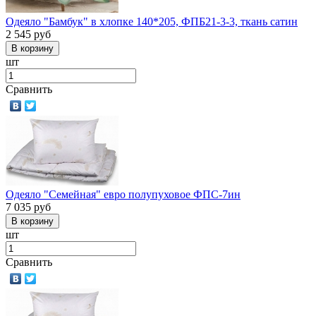
Одеяло "Бамбук" в хлопке 140*205, ФПБ21-3-3, ткань сатин
2 545
руб
шт
Сравнить
Одеяло "Семейная" евро полупуховое ФПС-7ин
7 035
руб
шт
Сравнить