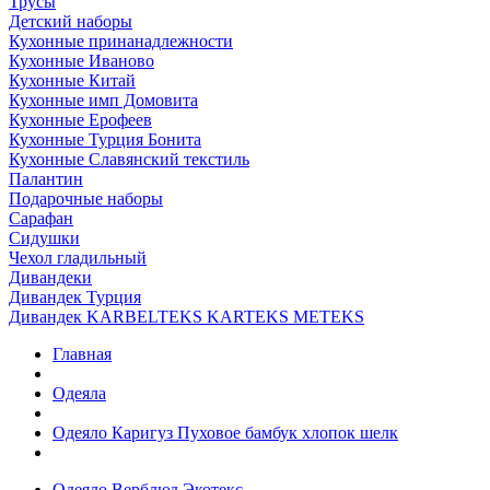
Трусы
Детский наборы
Кухонные принанадлежности
Кухонные Иваново
Кухонные Китай
Кухонные имп Домовита
Кухонные Ерофеев
Кухонные Турция Бонита
Кухонные Славянский текстиль
Палантин
Подарочные наборы
Сарафан
Сидушки
Чехол гладильный
Дивандеки
Дивандек Турция
Дивандек KARBELTEKS KARTEKS METEKS
Главная
Одеяла
Одеяло Каригуз Пуховое бамбук хлопок шелк
Одеяло Верблюд Экотекс