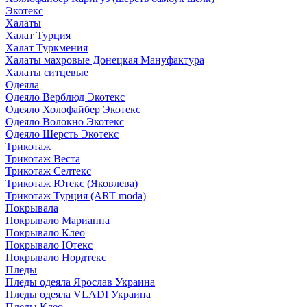
Экотекс
Халаты
Халат Турция
Халат Туркмения
Халаты махровые Донецкая Мануфактура
Халаты ситцевые
Одеяла
Одеяло Верблюд Экотекс
Одеяло Холофайбер Экотекс
Одеяло Волокно Экотекс
Одеяло Шерсть Экотекс
Трикотаж
Трикотаж Веста
Трикотаж Селтекс
Трикотаж Ютекс (Яковлева)
Трикотаж Турция (ART moda)
Покрывала
Покрывало Марианна
Покрывало Клео
Покрывало Ютекс
Покрывало Нордтекс
Пледы
Пледы одеяла Ярослав Украина
Пледы одеяла VLADI Украина
Пледы Клео