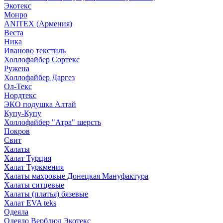
Экотекс
Монро
ANITEX (Армения)
Веста
Ника
Иваново текстиль
Холлофайбер Сортекс
Ружена
Холлофайбер Даргез
Ол-Текс
Нордтекс
ЭКО подушка Алтай
Купу-Купу
Холлофайбер "Атра" шерсть
Покров
Свит
Халаты
Халат Турция
Халат Туркмения
Халаты махровые Донецкая Мануфактура
Халаты ситцевые
Халаты (платья) бязевые
Халат EVA teks
Одеяла
Одеяло Верблюд Экотекс