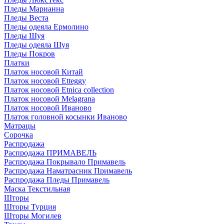
Пледы Марианна
Пледы Веста
Пледы одеяла Ермолино
Пледы Шуя
Пледы одеяла Шуя
Пледы Покров
Платки
Платок носовой Китай
Платок носовой Etteggy
Платок носовой Etnica collection
Платок носовой Melagrana
Платок носовой Иваново
Платок головной косынки Иваново
Матрацы
Сорочка
Распродажа
Распродажа ПРИМАВЕЛЬ
Распродажа Покрывало Примавель
Распродажа Наматрасник Примавель
Распродажа Пледы Примавель
Маска Текстильная
Шторы
Шторы Турция
Шторы Могилев