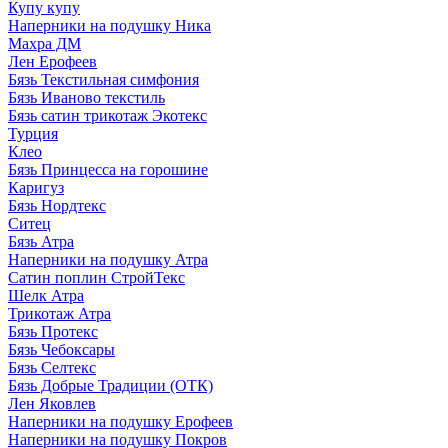
Купу купу
Наперники на подушку Ника
Махра ДМ
Лен Ерофеев
Бязь Текстильная симфония
Бязь Иваново текстиль
Бязь сатин трикотаж Экотекс
Турция
Клео
Бязь Принцесса на горошине
Каригуз
Бязь Нордтекс
Ситец
Бязь Атра
Наперники на подушку Атра
Сатин поплин СтройТекс
Шелк Атра
Трикотаж Атра
Бязь Протекс
Бязь Чебоксары
Бязь Селтекс
Бязь Добрые Традиции (ОТК)
Лен Яковлев
Наперники на подушку Ерофеев
Наперники на подушку Покров