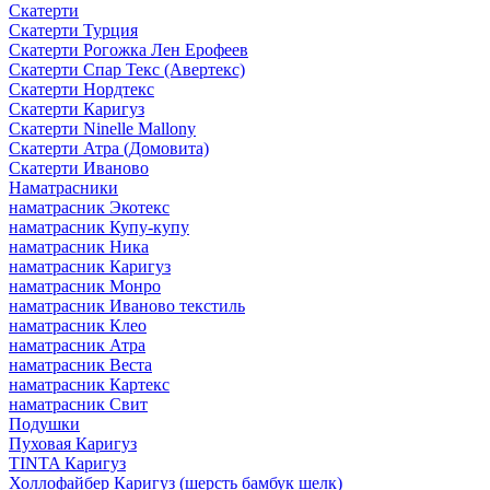
Скатерти
Скатерти Турция
Скатерти Рогожка Лен Ерофеев
Скатерти Спар Текс (Авертекс)
Скатерти Нордтекс
Скатерти Каригуз
Скатерти Ninelle Mallony
Скатерти Атра (Домовита)
Скатерти Иваново
Наматрасники
наматрасник Экотекс
наматрасник Купу-купу
наматрасник Ника
наматрасник Каригуз
наматрасник Монро
наматрасник Иваново текстиль
наматрасник Клео
наматрасник Атра
наматрасник Веста
наматрасник Картекс
наматрасник Свит
Подушки
Пуховая Каригуз
TINTA Каригуз
Холлофайбер Каригуз (шерсть бамбук шелк)