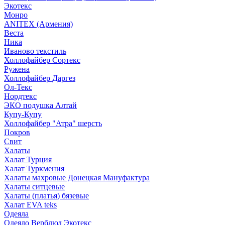
Экотекс
Монро
ANITEX (Армения)
Веста
Ника
Иваново текстиль
Холлофайбер Сортекс
Ружена
Холлофайбер Даргез
Ол-Текс
Нордтекс
ЭКО подушка Алтай
Купу-Купу
Холлофайбер "Атра" шерсть
Покров
Свит
Халаты
Халат Турция
Халат Туркмения
Халаты махровые Донецкая Мануфактура
Халаты ситцевые
Халаты (платья) бязевые
Халат EVA teks
Одеяла
Одеяло Верблюд Экотекс