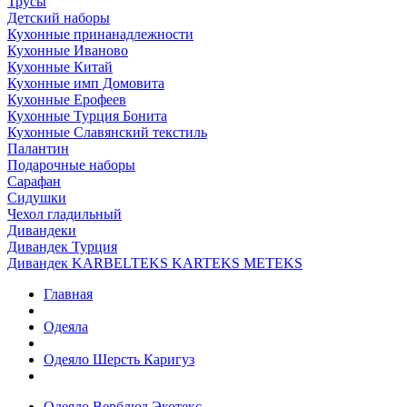
Трусы
Детский наборы
Кухонные принанадлежности
Кухонные Иваново
Кухонные Китай
Кухонные имп Домовита
Кухонные Ерофеев
Кухонные Турция Бонита
Кухонные Славянский текстиль
Палантин
Подарочные наборы
Сарафан
Сидушки
Чехол гладильный
Дивандеки
Дивандек Турция
Дивандек KARBELTEKS KARTEKS METEKS
Главная
Одеяла
Одеяло Шерсть Каригуз
Одеяло Верблюд Экотекс