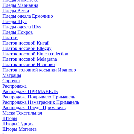
Пледы Марианна
Пледы Веста
Пледы одеяла Ермолино
Пледы Шуя
Пледы одеяла Шуя
Пледы Покров
Платки
Платок носовой Китай
Платок носовой Etteggy
Платок носовой Etnica collection
Платок носовой Melagrana
Платок носовой Иваново
Платок головной косынки Иваново
Матрацы
Сорочка
Распродажа
Распродажа ПРИМАВЕЛЬ
Распродажа Покрывало Примавель
Распродажа Наматрасник Примавель
Распродажа Пледы Примавель
Маска Текстильная
Шторы
Шторы Турция
Шторы Могилев