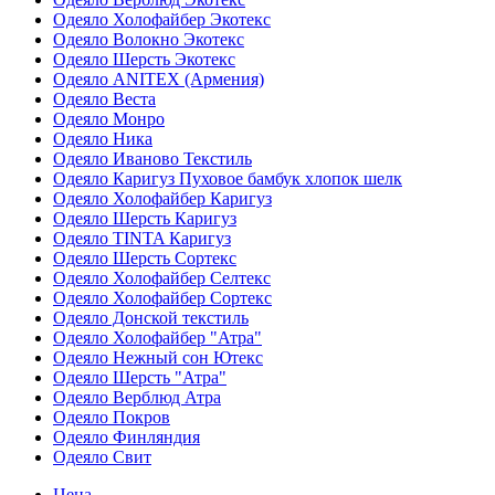
Одеяло Холофайбер Экотекс
Одеяло Волокно Экотекс
Одеяло Шерсть Экотекс
Одеяло ANITEX (Армения)
Одеяло Веста
Одеяло Монро
Одеяло Ника
Одеяло Иваново Текстиль
Одеяло Каригуз Пуховое бамбук хлопок шелк
Одеяло Холофайбер Каригуз
Одеяло Шерсть Каригуз
Одеяло TINTA Каригуз
Одеяло Шерсть Сортекс
Одеяло Холофайбер Селтекс
Одеяло Холофайбер Сортекс
Одеяло Донской текстиль
Одеяло Холофайбер "Атра"
Одеяло Нежный сон Ютекс
Одеяло Шерсть "Атра"
Одеяло Верблюд Атра
Одеяло Покров
Одеяло Финляндия
Одеяло Свит
Цена