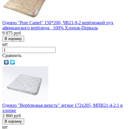
Одеяло "Pure Camel" 150*200, ЧВ21-9-2 верблюжий пух
африканского верблюда , 100% Хлопок-Перкаль
9 075
руб
шт
Сравнить
Одеяло "Верблюжья шерсть" легкое 172х205, МПВ21-4-2.1 в
хлопке
2 860
руб
шт