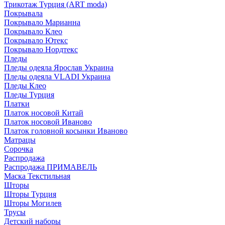
Трикотаж Турция (ART moda)
Покрывала
Покрывало Марианна
Покрывало Клео
Покрывало Ютекс
Покрывало Нордтекс
Пледы
Пледы одеяла Ярослав Украина
Пледы одеяла VLADI Украина
Пледы Клео
Пледы Турция
Платки
Платок носовой Китай
Платок носовой Иваново
Платок головной косынки Иваново
Матрацы
Сорочка
Распродажа
Распродажа ПРИМАВЕЛЬ
Маска Текстильная
Шторы
Шторы Турция
Шторы Могилев
Трусы
Детский наборы