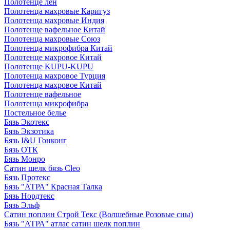
Полотенце лен
Полотенца махровые Каригуз
Полотенца махровые Индия
Полотенце вафельное Китай
Полотенца махровые Союз
Полотенца микрофибра Китай
Полотенце махровое Китай
Полотенце KUPU-KUPU
Полотенца махровое Турция
Полотенца махровое Китай
Полотенце вафельное
Полотенца микрофибра
Постельное белье
Бязь Экотекс
Бязь Экзотика
Бязь I&U Гонконг
Бязь ОТК
Бязь Монро
Сатин шелк бязь Cleo
Бязь Протекс
Бязь "АТРА" Красная Талка
Бязь Нордтекс
Бязь Эльф
Сатин поплин Строй Текс (Волшебные Розовые сны)
Бязь "АТРА" атлас сатин шелк поплин