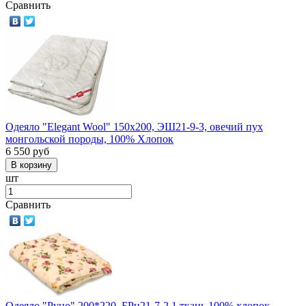
Сравнить
Одеяло "Elegant Wool" 150х200, ЭШ21-9-3, овечий пух
монгольской породы, 100% Хлопок
6 550
руб
шт
Сравнить
Одеяло "Руно" 200*220, БРн21-7-2.1 ткань 100% хлопок,