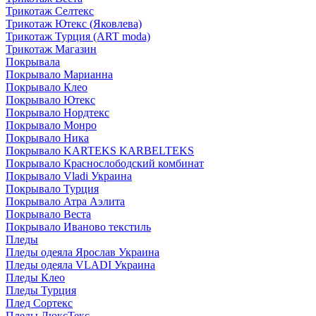
Трикотаж Селтекс
Трикотаж Ютекс (Яковлева)
Трикотаж Турция (ART moda)
Трикотаж Магазин
Покрывала
Покрывало Марианна
Покрывало Клео
Покрывало Ютекс
Покрывало Нордтекс
Покрывало Монро
Покрывало Ника
Покрывало KARTEKS KARBELTEKS
Покрывало Краснослободский комбинат
Покрывало Vladi Украина
Покрывало Турция
Покрывало Атра Аэлита
Покрывало Веста
Покрывало Иваново текстиль
Пледы
Пледы одеяла Ярослав Украина
Пледы одеяла VLADI Украина
Пледы Клео
Пледы Турция
Плед Сортекс
Пледы ЛюксТекс