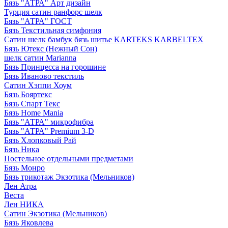
Бязь "АТРА" Арт дизайн
Турция сатин ранфорс шелк
Бязь "АТРА" ГОСТ
Бязь Текстильная симфония
Сатин шелк бамбук бязь шитье KARTEKS KARBELTEX
Бязь Ютекс (Нежный Сон)
шелк сатин Marianna
Бязь Принцесса на горошине
Бязь Иваново текстиль
Сатин Хэппи Хоум
Бязь Бояртекс
Бязь Спарт Текс
Бязь Home Mania
Бязь "АТРА" микрофибра
Бязь "АТРА" Premium 3-D
Бязь Хлопковый Рай
Бязь Ника
Постельное отдельными предметами
Бязь Монро
Бязь трикотаж Экзотика (Мельников)
Лен Атра
Веста
Лен НИКА
Сатин Экзотика (Мельников)
Бязь Яковлева