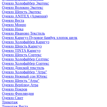
Одеяло Холофайбер Экотекс
Одеяло Волокно Экотекс
Одеяло Шерсть Экотекс
Одеяло ANITEX (Армения)
Одеяло Веста
Одеяло Монро
Одеяло Ника
Одеяло Иваново Текстиль
Одеяло Каригуз Пуховое бамбук хлопок шелк
Одеяло Холофайбер Каригуз
Одеяло Шерсть Каригуз
Одеяло TINTA Каригуз
Одеяло Шерсть Сортекс
Одеяло Холофайбер Селтекс
Одеяло Холофайбер Сортекс
Одеяло Донской текстиль
Одеяло Холофайбер "Атра"
Одеяло Нежный сон Ютекс
Одеяло Шерсть "Атра"
Одеяло Верблюд Атра
Одеяло Покров
Одеяло Финляндия
Одеяло Свит
Трикотаж
Трикотаж Веста