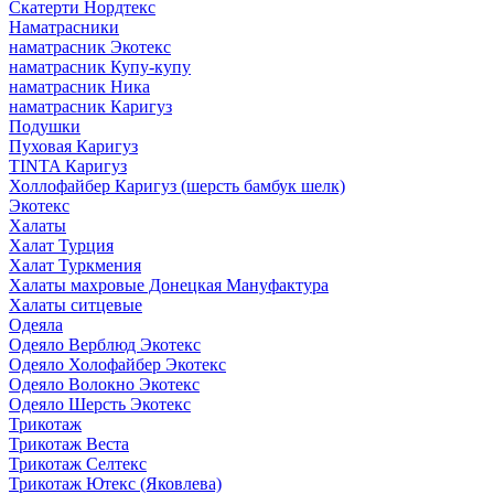
Скатерти Нордтекс
Наматрасники
наматрасник Экотекс
наматрасник Купу-купу
наматрасник Ника
наматрасник Каригуз
Подушки
Пуховая Каригуз
TINTA Каригуз
Холлофайбер Каригуз (шерсть бамбук шелк)
Экотекс
Халаты
Халат Турция
Халат Туркмения
Халаты махровые Донецкая Мануфактура
Халаты ситцевые
Одеяла
Одеяло Верблюд Экотекс
Одеяло Холофайбер Экотекс
Одеяло Волокно Экотекс
Одеяло Шерсть Экотекс
Трикотаж
Трикотаж Веста
Трикотаж Селтекс
Трикотаж Ютекс (Яковлева)