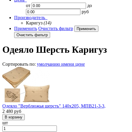
от
до
руб
Производитель
Каригуз
(14)
Применить
Очистить фильтр
Одеяло Шерсть Каригуз
Сортировать по:
умолчанию
имени
цене
Одеяло "Верблюжья шерсть" 140х205, МПВ21-3-3,
2 480
руб
шт