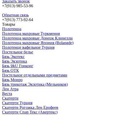
Заказать звонок
+7(913) 985-53-96
Обратная связь
+7(913) 773-92-64
Товары
Полотенца
Полотенца махровые Туркмения
Полотенца махровые Донецк Клинелли
Полотенца махровые Япония (Bolangde)
Полотенце вафельное Турция
Постельное белье
Бязь Экотекс
Бязь Экзотика
Бязь I&U Гонконг
Бязь ОТК
Постельное отдельными предметами
Бязь Монро
Бязь трикотаж Экзотика (Мельников)
Лен Атра
Веста
Скатерти
Скатерти Турция
Скатерти Рогожка Лен Ерофеев
Скатерти Спар Текс (Авертекс)